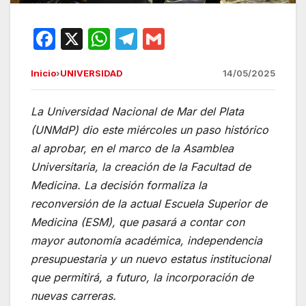
F
X
W
T
G
a
h
el
m
Inicio
›
UNIVERSIDAD
14/05/2025
c
at
e
ail
e
s
gr
La Universidad Nacional de Mar del Plata
b
A
a
(UNMdP) dio este miércoles un paso histórico
o
p
m
al aprobar, en el marco de la Asamblea
o
p
Universitaria, la creación de la Facultad de
Medicina. La decisión formaliza la
k
reconversión de la actual Escuela Superior de
Medicina (ESM), que pasará a contar con
mayor autonomía académica, independencia
presupuestaria y un nuevo estatus institucional
que permitirá, a futuro, la incorporación de
nuevas carreras.