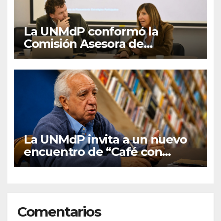
La UNMdP conformó la
Comisión Asesora de
Autoevaluación y
Planeamiento
La UNMdP invita a un nuevo
encuentro de “Café con
graduados/as”
Comentarios