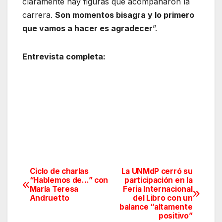
claramente hay figuras que acompañaron la
carrera.
Son momentos bisagra y lo primero
que vamos a hacer es agradecer
”.
Entrevista completa:
Ciclo de charlas
La UNMdP cerró su
Navegación
“Hablemos de…” con
participación en la
María Teresa
Feria Internacional
de
Andruetto
del Libro con un
balance “altamente
entradas
positivo”