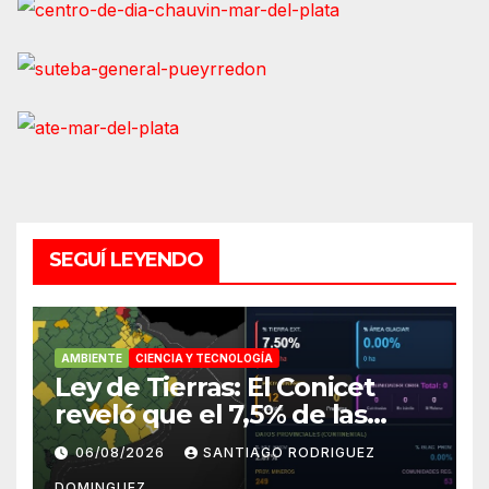
SEGUÍ LEYENDO
AMBIENTE
CIENCIA Y TECNOLOGÍA
Ley de Tierras: El Conicet
reveló que el 7,5% de las
tierras rurales de Mar del
06/08/2026
SANTIAGO RODRIGUEZ
Plata pertenecen a
DOMINGUEZ