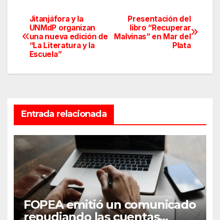
Jitanjáfora y la
Presentación del
Navegación
UNMdP organizan
libro “Recuperar
una nueva edición de
Malvinas” en Mar del
de
“La Literatura y la
Plata
Escuela”
entradas
Entrada relacionada
FOPEA emitió un comunicado
repudiando las cuentas