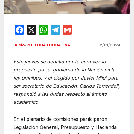
F
X
W
T
G
a
h
el
m
Inicio
›
POLÍTICA EDUCATIVA
12/01/2024
c
at
e
ail
e
s
gr
Este jueves se debatió por tercera vez lo
b
A
a
propuesto por el gobierno de la Nación en la
o
p
m
ley ómnibus, y el elegido por Javier Milei para
o
p
ser secretario de Educación, Carlos Torrendell,
respondió a las dudas respecto al ámbito
k
académico.
En el plenario de comisiones participaron
Legislación General, Presupuesto y Hacienda