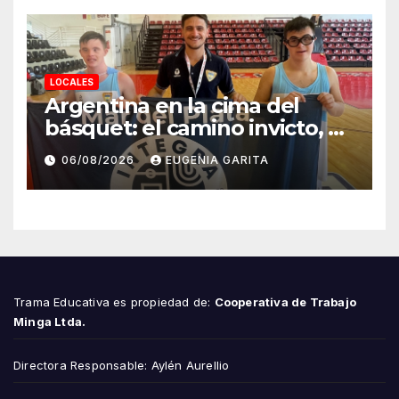
LOCALES
Argentina en la cima del
básquet: el camino invicto, el
esfuerzo familiar y la jugada
06/08/2026
EUGENIA GARITA
que valió un Mundial
Trama Educativa es propiedad de:
Cooperativa de Trabajo
Minga Ltda.
Directora Responsable: Aylén Aurellio