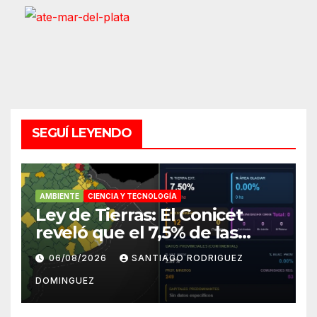
SEGUÍ LEYENDO
AMBIENTE
CIENCIA Y TECNOLOGÍA
Ley de Tierras: El Conicet
reveló que el 7,5% de las
tierras rurales de Mar del
06/08/2026
SANTIAGO RODRIGUEZ
Plata pertenecen a
DOMINGUEZ
extranjeros