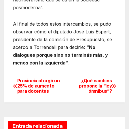
posmoderna”.
Al final de todos estos intercambios, se pudo
observar cómo el diputado José Luis Espert,
presidente de la comisión de Presupuesto, se
acercó a Torrendell para decirle:
“No
dialogues porque sino no terminás más, y
menos con la izquierda“.
Provincia otorgó un
¿Qué cambios
Navegación
25% de aumento
propone la “ley
para docentes
ómnibus”?
de
entradas
Entrada relacionada