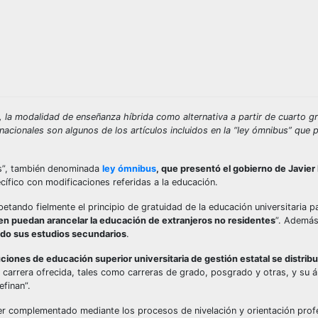
, la modalidad de enseñanza híbrida como alternativa a partir de cuarto g
nacionales son algunos de los artículos incluidos en la “ley ómnibus” que 
os”, también denominada
ley ómnibus
, que presentó el gobierno de Javier M
cífico con modificaciones referidas a la educación.
petando fielmente el principio de gratuidad de la educación universitaria p
een puedan arancelar la educación de extranjeros no residentes
”. Ademá
ado sus estudios secundarios
.
tuciones de educación superior universitaria de gestión estatal se distrib
e carrera ofrecida, tales como carreras de grado, posgrado y otras, y su 
finan”.
e ser complementado mediante los procesos de nivelación y orientación prof