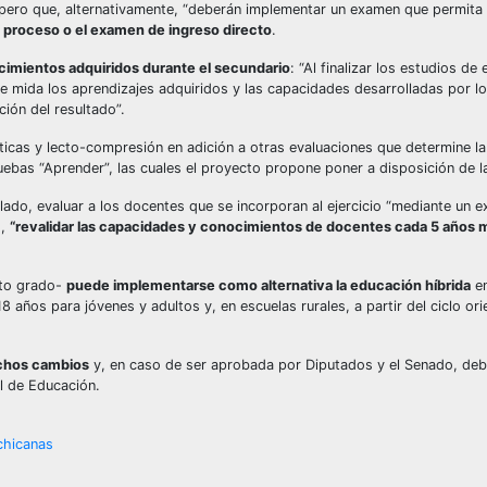
 pero que, alternativamente, “deberán implementar un examen que permita 
el proceso o el examen de ingreso directo
.
ocimientos adquiridos durante el secundario
: “Al finalizar los estudios de
e mida los aprendizajes adquiridos y las capacidades desarrolladas por l
ción del resultado”.
icas y lecto-compresión en adición a otras evaluaciones que determine la
ebas “Aprender”, las cuales el proyecto propone poner a disposición de la
 lado, evaluar a los docentes que se incorporan al ejercicio “mediante un 
o,
“revalidar las capacidades y conocimientos de docentes cada 5 años 
to grado-
puede implementarse como alternativa la educación híbrida
en
 años para jóvenes y adultos y, en escuelas rurales, a partir del ciclo ori
dichos cambios
y, en caso de ser aprobada por Diputados y el Senado, de
l de Educación.
chicanas