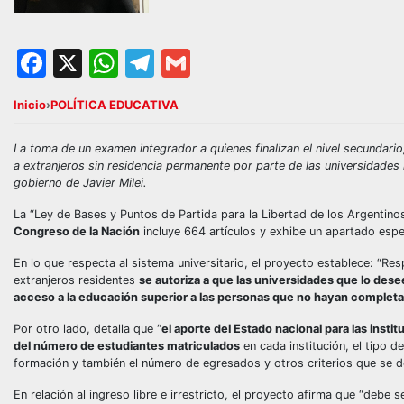
Facebook
X
WhatsApp
Telegram
Gmail
Inicio
›
POLÍTICA EDUCATIVA
La toma de un examen integrador a quienes finalizan el nivel secundario
a extranjeros sin residencia permanente por parte de las universidades 
gobierno de Javier Milei.
La “Ley de Bases y Puntos de Partida para la Libertad de los Argentin
Congreso de la Nación
incluye 664 artículos y exhibe un apartado espe
En lo que respecta al sistema universitario, el proyecto establece: “Res
extranjeros residentes
se autoriza a que las universidades que lo des
acceso a la educación superior a las personas que no hayan complet
Por otro lado, detalla que “
el aporte del Estado nacional para las insti
del número de estudiantes matriculados
en cada institución, el tipo d
formación y también el número de egresados y otros criterios que se de
En relación al ingreso libre e irrestricto, el proyecto afirma que “deb