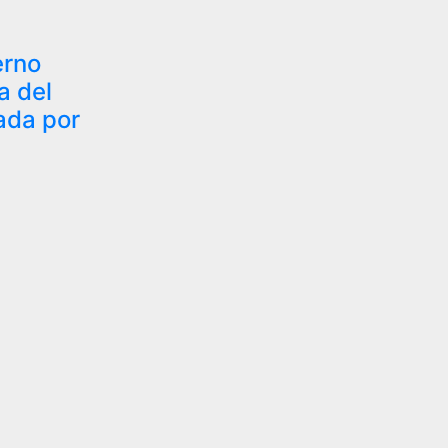
erno
a del
ada por