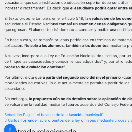
vocacional que cada institución de educación superior debe constituir”
ingresar directamente”. Es decir que
el estudiante podría optar entre 
El texto propone también, en el artículo 548,
la evaluación de los con
secundaria el Estado Nacional
tomará un examen censal obligatorio
qu
que egresan. El alumno tendrá derecho a conocer y recibir una certifica
En base a esto, se tomarán pruebas periódicas en términos de matemát
aplicación.
No solo a los alumnos, también a los docentes
mediante pru
A su vez, incorpora a la Ley de Educación Nacional dos incisos, por un
certifique las capacidades y conocimientos adquiridos” y, por otro lad
proceso de evaluación continua”
.
Por último, dicta que
a partir del segundo ciclo del nivel primario
-cuar
modalidades educativas, lo que actualmente se permite a partir de los 18
secundario.
Sin embargo,
la propuesta
aún no da detalles sobre la aplicación de 
se volcará en la realidad mediante futuros acuerdos del Consejo Federa
Navegación
Sebastián Puglisi: el balance de la educación municipal
Carlos Torrendell aclaró puntos de la ley ómnibus mediante cruces y 
de
f
Entrada relacionada