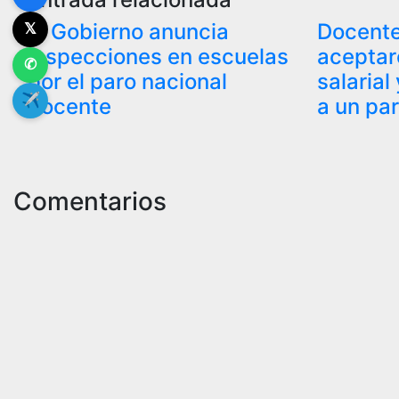
entradas
El Gobierno anuncia
Docent
𝕏
inspecciones en escuelas
aceptar
✆
por el paro nacional
salaria
✈
docente
a un pa
Comentarios