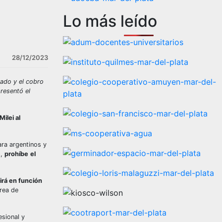
Lo más leído
28/12/2023
rado y el cobro
presentó el
ilei al
ara argentinos y
s,
prohíbe
el
uirá en función
área de
esional y