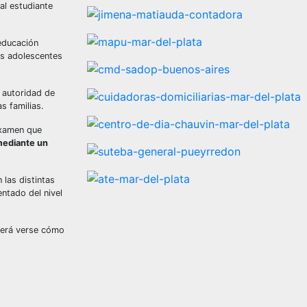
al estudiante
 educación
os adolescentes
 autoridad de
s familias.
examen que
mediante un
 las distintas
entado del nivel
berá verse cómo