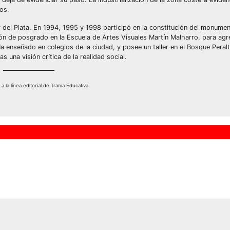
os.
del Plata. En 1994, 1995 y 1998 participó en la constitución del monument
ión de posgrado en la Escuela de Artes Visuales Martín Malharro, para agr
Ha enseñado en colegios de la ciudad, y posee un taller en el Bosque Pera
una visión crítica de la realidad social.
 la línea editorial de Trama Educativa
o virtual entre
Silencio en la calle
y lectores: Ciclo
sonido en la vidrie
Planeta 2021