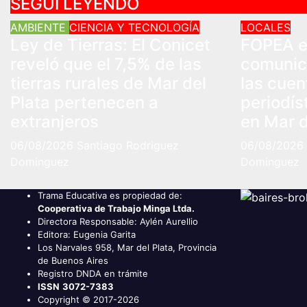
SEGUÍ LEYENDO
AMBIENTE
CIENCIA Y TECNOLOGÍA
LOCALES
Ley de Tierras: El Conicet
FOPEA e
reveló que el 7,5% de las
comunic
tierras rurales de Mar del
las cue
Plata pertenecen a
periodís
extranjeros
en Mar d
06/08/2026
Santiago Rodriguez
06/08/2026
Dominguez
Dominguez
Trama Educativa es propiedad de:
Cooperativa de Trabajo Minga Ltda.
Directora Responsable: Aylén Aurellio
Editora: Eugenia Garita
Los Narvales 958, Mar del Plata, Provincia
de Buenos Aires
Registro DNDA en trámite
ISSN
3072-7383
Copyright © 2017-2026