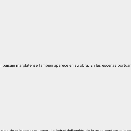
El paisaje marplatense también aparece en su obra. En las escenas portuari
eja de evidenciar su paso. La industrialización de la zona costera evidenc