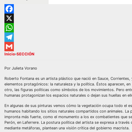
Facebook
X
WhatsApp
Telegram
Inicio
›
SECCIÓN
Gmail
Por Julieta Vorano
Roberto Fontana es un artista plástico que nació en Sauce, Corrientes,
elementos protagónicos: la naturaleza y la política. Éstos aparecen, en
otro, las figuras políticas como símbolos de los movimientos. Pero ent
humanas protagonizan los espacios naturales o dejan sus huellas en ell
En algunas de sus pinturas vemos cómo la vegetación ocupa todo el es
humanos habitando los sitios naturales compartidos con animales. La p
impronta más fuerte, como el monumento a los ex combatientes que se e
Perón, en Laferrere. La postura política del artista se expresa a travé
mediante metáforas, plantean una visión crítica del gobierno macrista.