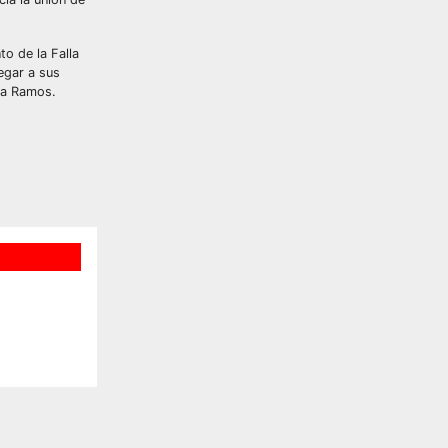
o de la Falla
egar a sus
lta Ramos.
,
ra