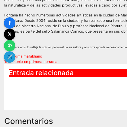
la naturaleza y de las actividades productivas llevadas a cabo por sujet
Fontana ha hecho numerosas actividades artísticas en la ciudad de Mar 
Valenciana. Desde 2004 reside en la ciudad, y ha realizado una formac
f
títulos de Maestro Nacional de Dibujo y profesor Nacional de Pintura. 
Además, es parte del sello Salamanca Cómics, que presenta en sus obras 
𝕏
✆
El presente artículo refleja la opinión personal de su autora y no corresponde necesariamente a
Navegación
✈
Paradigma mafaldiano
Testimonio en primera persona
de
Entrada relacionada
entradas
Cuarentena: la historia de
Encuentr
una estudiante de
autores 
Medicina
Verano 
Comentarios