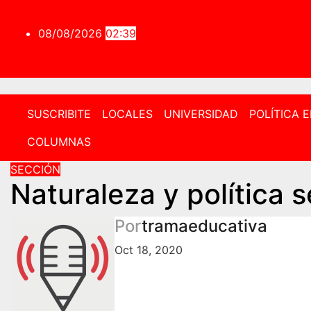
Saltar
al
08/08/2026
02:39
contenido
SUSCRIBITE
LOCALES
UNIVERSIDAD
POLÍTICA 
COLUMNAS
SECCIÓN
Naturaleza y política
Por
tramaeducativa
Oct 18, 2020