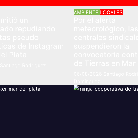
AMBIENTE
LOCALES
mitió un
Por el alerta
ado repudiando
meteorológico, la
ntas pseudo
centrales sindical
ticas de Instagram
suspendieron la
el Plata
convocatoria cont
de Tierras en Mar 
Santiago Rodriguez
06/08/2026
Santiago Rodr
Dominguez