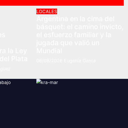
LOCALES
Argentina en la cima del
s
básquet: el camino invicto,
es
el esfuerzo familiar y la
jugada que valió un
ra la Ley
Mundial
del Plata
06/08/2026
Eugenia Garita
iguez