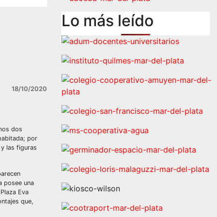
Lo más leído
18/10/2020
amos dos
habitada; por
y las figuras
parecen
ca posee una
 Plaza Eva
ontajes que,