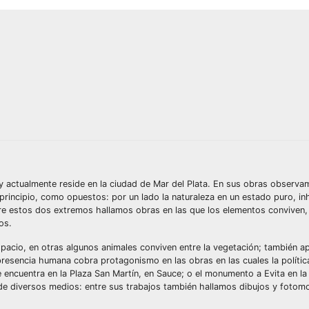
 y actualmente reside en la ciudad de Mar del Plata. En sus obras observ
 principio, como opuestos: por un lado la naturaleza en un estado puro, in
re estos dos extremos hallamos obras en las que los elementos conviven, 
os.
pacio, en otras algunos animales conviven entre la vegetación; también a
resencia humana cobra protagonismo en las obras en las cuales la políti
ncuentra en la Plaza San Martín, en Sauce; o el monumento a Evita en la
s de diversos medios: entre sus trabajos también hallamos dibujos y fotom