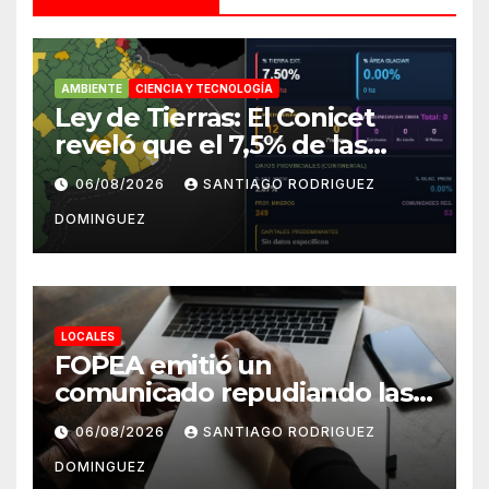
AMBIENTE
CIENCIA Y TECNOLOGÍA
Ley de Tierras: El Conicet
reveló que el 7,5% de las
tierras rurales de Mar del
06/08/2026
SANTIAGO RODRIGUEZ
Plata pertenecen a
DOMINGUEZ
extranjeros
LOCALES
FOPEA emitió un
comunicado repudiando las
cuentas pseudo periodísticas
06/08/2026
SANTIAGO RODRIGUEZ
de Instagram en Mar del
DOMINGUEZ
Plata