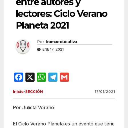
entre autores y
lectores: Ciclo Verano
Planeta 2021
Por
tramaeducativa
ENE 17, 2021
F
X
W
T
G
a
h
el
m
Inicio
›
SECCIÓN
17/01/2021
c
at
e
ail
e
s
gr
Por Julieta Vorano
b
A
a
o
p
m
El Ciclo Verano Planeta es un evento que tiene