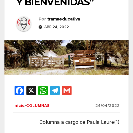
Y BIENVENIDAS”
Por
tramaeducativa
ABR 24, 2022
F
X
W
T
G
a
h
el
m
Inicio
›
COLUMNAS
24/04/2022
c
at
e
ail
e
s
gr
Columna a cargo de Paula Laure(1)
b
A
a