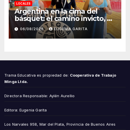
LOCALES
Argentina en la cima del
básquet: el camino invicto, el
esfuerzo familiar y la jugada
06/08/2026
EUGENIA GARITA
que valió un Mundial
Trama Educativa es propiedad de:
Cooperativa de Trabajo
Minga Ltda.
Directora Responsable: Aylén Aurellio
Editora: Eugenia Garita
Los Narvales 958, Mar del Plata, Provincia de Buenos Aires