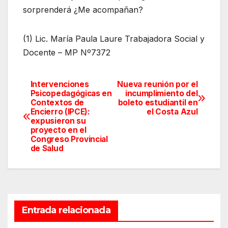
sorprenderá ¿Me acompañan?
(1) Lic. María Paula Laure Trabajadora Social y
Docente – MP Nº7372
Intervenciones
Nueva reunión por el
Navegación
Psicopedagógicas en
incumplimiento del
Contextos de
boleto estudiantil en
de
Encierro (IPCE):
el Costa Azul
expusieron su
entradas
proyecto en el
Congreso Provincial
de Salud
Entrada relacionada