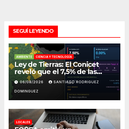
SEGUÍ LEYENDO
AMBIENTE
CIENCIA Y TECNOLOGÍA
Ley de Tierras: El Conicet
reveló que el 7,5% de las
tierras rurales de Mar del
06/08/2026
SANTIAGO RODRIGUEZ
Plata pertenecen a
DOMINGUEZ
extranjeros
LOCALES