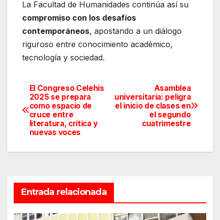
La Facultad de Humanidades continúa así su
compromiso con los desafíos
contemporáneos
, apostando a un diálogo
riguroso entre conocimiento académico,
tecnología y sociedad.
El Congreso Celehis
Asamblea
Navegación
2025 se prepara
universitaria: peligra
como espacio de
el inicio de clases en
de
cruce entre
el segundo
literatura, crítica y
cuatrimestre
entradas
nuevas voces
Entrada relacionada