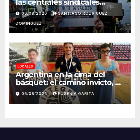
las centrales sindicales
suspendieron la convocatoria
06/08/2026
SANTIAGO RODRIGUEZ
contra la Ley de Tierras en
DOMINGUEZ
Mar del Plata
LOCALES
Argentina en la cima del
básquet: el camino invicto, el
esfuerzo familiar y la jugada
06/08/2026
EUGENIA GARITA
que valió un Mundial