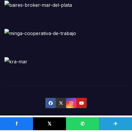
f
𝕏
✆
✈
Funciona gracias a WordPress
|
Tema:
Newsbulk
de
Themeansar