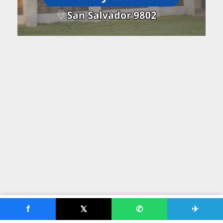
f
𝕏
✆
✈