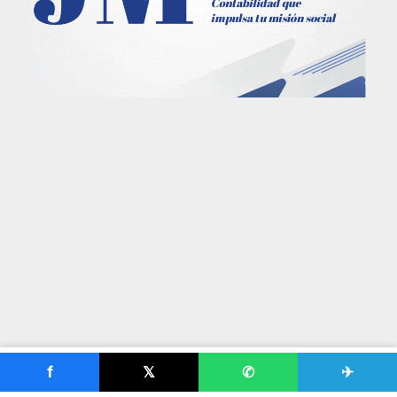
f
𝕏
✆
✈