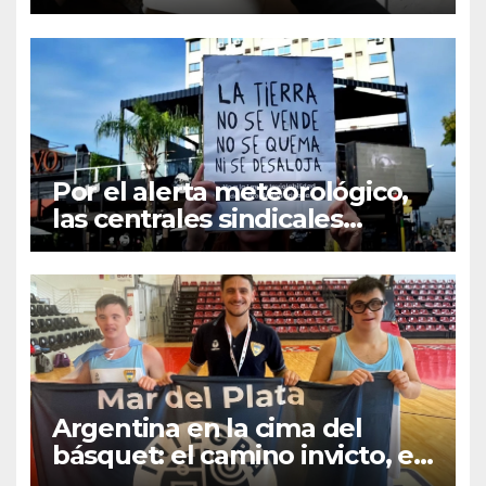
pseudo periodísticas de
Instagram en Mar del Plata
Por el alerta meteorológico,
las centrales sindicales
suspendieron la convocatoria
contra la Ley de Tierras en
Mar del Plata
Argentina en la cima del
básquet: el camino invicto, el
esfuerzo familiar y la jugada