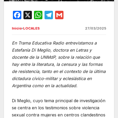
F
X
W
T
G
a
h
el
m
Inicio
›
LOCALES
27/03/2025
c
at
e
ail
e
s
gr
En Trama Educativa Radio entrevistamos a
b
A
a
Estefanía Di Meglio, doctora en Letras y
o
p
m
docente de la UNMdP, sobre la relación que
o
p
hay entre la literatura, la censura y las formas
de resistencia, tanto en el contexto de la última
k
dictadura cívico-militar y eclesiástica en
Argentina como en la actualidad.
Di Meglio, cuyo tema principal de investigación
se centra en los testimonios sobre violencia
sexual contra mujeres en centros clandestinos