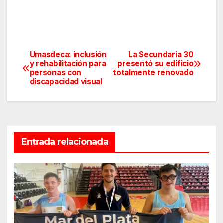
Umasdeca: inclusión
La Secundaria 30
Navegación
y rehabilitación para
presentó su edificio
personas con
totalmente renovado
de
discapacidad visual
entradas
Entrada relacionada