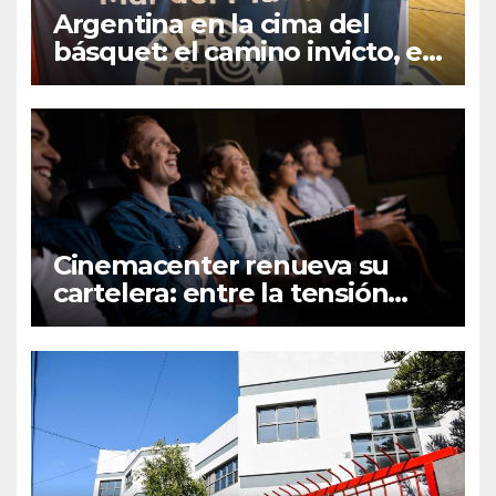
Argentina en la cima del
básquet: el camino invicto, el
esfuerzo familiar y la jugada
que valió un Mundial
Cinemacenter renueva su
cartelera: entre la tensión
bélica, el terror paranoico y el
fenómeno del K-pop