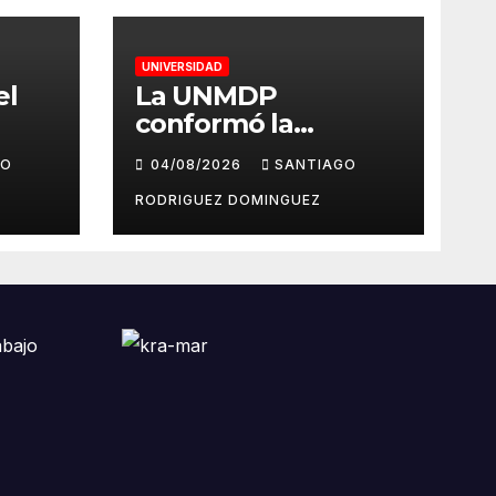
UNIVERSIDAD
el
La UNMDP
conformó la
Comisión Asesora
GO
04/08/2026
SANTIAGO
del
de Autoevaluación y
Planeamiento
RODRIGUEZ DOMINGUEZ
n
cola