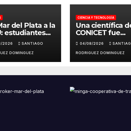
S
CIENCIA Y TECNOLOGÍA
ar del Plata a la
Una científica d
 estudiantes
CONICET fue
Instituto
elegida la mejor
8/2026
SANTIAGO
04/08/2026
SANTIA
nilia
emprendedora 
esentarán a la
mundo por
GUEZ DOMINGUEZ
RODRIGUEZ DOMINGUEZ
ntina en el
transformar
or Modelo de
investigación e
ones Unidas del
innovación agrí
do