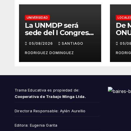
UNIVERSIDAD
LOCALE
La UNMDP será
De M
sede del I Congreso
ONU:
Nacional de Lengua
del 
05/08/2026
SANTIAGO
05/0
Inglesa
Juve
repr
RODRIGUEZ DOMINGUEZ
RODRI
Arge
may
Naci
mun
Trama Educativa es propiedad de:
Cooperativa de Trabajo Minga Ltda.
Directora Responsable: Aylén Aurellio
Editora: Eugenia Garita