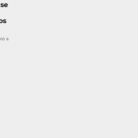
nse
os
vió a