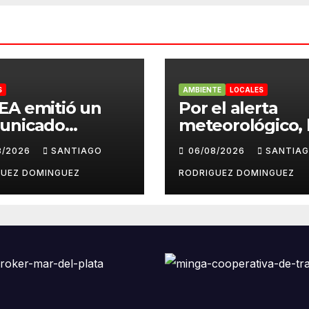
S
AMBIENTE
LOCALES
EA emitió un
Por el alerta
unicado
meteorológico, 
diando las
centrales sindic
8/2026
SANTIAGO
06/08/2026
SANTIA
ntas pseudo
suspendieron la
odísticas de
convocatoria co
GUEZ DOMINGUEZ
RODRIGUEZ DOMINGUEZ
agram en Mar
la Ley de Tierra
Plata
Mar del Plata