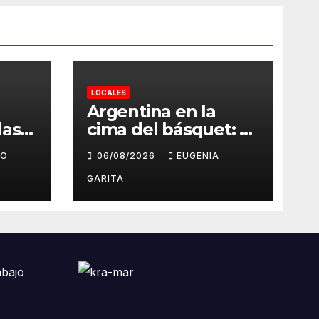
LOCALES
Argentina en la
las
cima del básquet: el
ales
camino invicto, el
GO
06/08/2026
EUGENIA
esfuerzo familiar y
ntra
la jugada que valió
GARITA
s en
un Mundial