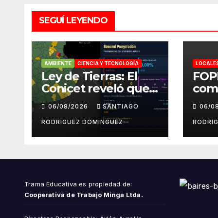
SEGUÍ LEYENDO
AMBIENTE
CIENCIA Y TECNOLOGÍA
LOCALE
Ley de Tierras: El
FOP
Conicet reveló que
com
el 7,5% de las tierras
repu
06/08/2026
SANTIAGO
06/0
rurales de Mar del
cue
Plata pertenecen a
peri
RODRIGUEZ DOMINGUEZ
RODRI
extranjeros
Inst
del 
Trama Educativa es propiedad de:
Cooperativa de Trabajo Minga Ltda.