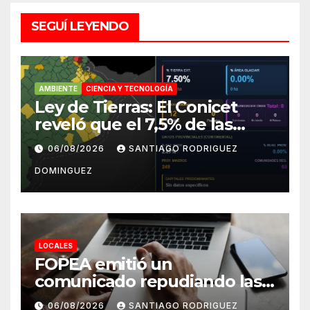
SEGUÍ LEYENDO
AMBIENTE
CIENCIA Y TECNOLOGÍA
Ley de Tierras: El Conicet
reveló que el 7,5% de las
tierras rurales de Mar del
06/08/2026
SANTIAGO RODRIGUEZ
Plata pertenecen a
DOMINGUEZ
extranjeros
LOCALES
FOPEA emitió un
comunicado repudiando las
cuentas pseudo periodísticas
06/08/2026
SANTIAGO RODRIGUEZ