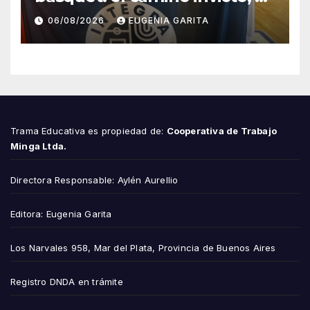
esfuerzo familiar y la jugada
06/08/2026
EUGENIA GARITA
que valió un Mundial
Trama Educativa es propiedad de:
Cooperativa de Trabajo
Minga Ltda.
Directora Responsable: Aylén Aurellio
Editora: Eugenia Garita
Los Narvales 958, Mar del Plata, Provincia de Buenos Aires
Registro DNDA en trámite