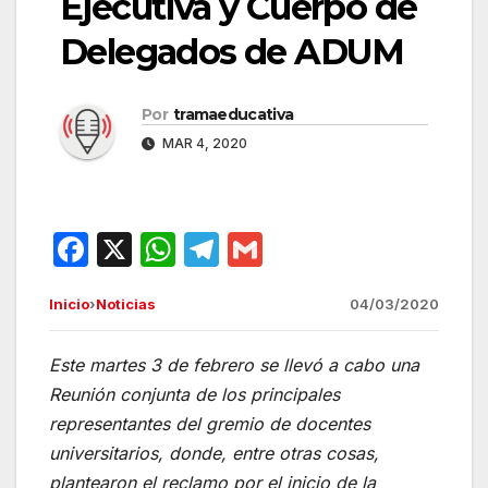
Ejecutiva y Cuerpo de
Delegados de ADUM
Por
tramaeducativa
MAR 4, 2020
F
X
W
T
G
a
h
el
m
Inicio
›
Noticias
04/03/2020
c
at
e
ail
e
s
gr
Este martes 3 de febrero se llevó a cabo una
b
A
a
Reunión conjunta de los principales
o
p
m
representantes del gremio de docentes
o
p
universitarios, donde, entre otras cosas,
plantearon el reclamo por el inicio de la