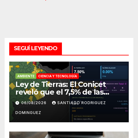
SEGUÍ LEYENDO
AMBIENTE
CIENCIA Y TECNOLOGÍA
Ley de Tierras: El Conicet
reveló que el 7,5% de las
tierras rurales de Mar del
06/08/2026
SANTIAGO RODRIGUEZ
Plata pertenecen a
DOMINGUEZ
extranjeros