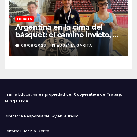
LOCALES
Argentina en la cima del
básquet: el camino invicto, el
esfuerzo familiar y la jugada
06/08/2026
EUGENIA GARITA
que valió un Mundial
Trama Educativa es propiedad de:
Cooperativa de Trabajo
Minga Ltda.
Directora Responsable: Aylén Aurellio
Editora: Eugenia Garita