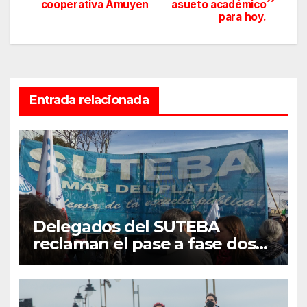
cooperativa Amuyen
asueto académico
de
para hoy.
entradas
Entrada relacionada
Delegados del SUTEBA
reclaman el pase a fase dos
en Mar del Plata