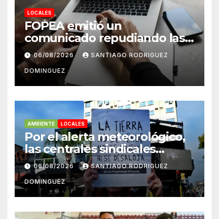
LOCALES
FOPEA emitió un
comunicado repudiando las
cuentas pseudo periodísticas
06/08/2026
SANTIAGO RODRIGUEZ
de Instagram en Mar del
DOMINGUEZ
Plata
AMBIENTE
LOCALES
Por el alerta meteorológico,
las centrales sindicales
suspendieron la convocatoria
06/08/2026
SANTIAGO RODRIGUEZ
contra la Ley de Tierras en
DOMINGUEZ
Mar del Plata