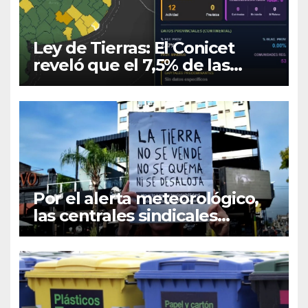
Ley de Tierras: El Conicet
reveló que el 7,5% de las
tierras rurales de Mar del
Plata pertenecen a
extranjeros
Por el alerta meteorológico,
las centrales sindicales
suspendieron la convocatoria
contra la Ley de Tierras en
Mar del Plata