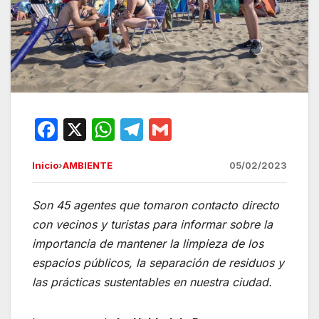
F
X
W
T
G
a
h
el
m
Inicio
›
AMBIENTE
05/02/2023
c
at
e
ail
e
s
gr
Son 45 agentes que tomaron contacto directo
b
A
a
con vecinos y turistas para informar sobre la
o
p
m
importancia de mantener la limpieza de los
o
p
espacios públicos, la separación de residuos y
las prácticas sustentables en nuestra ciudad.
k