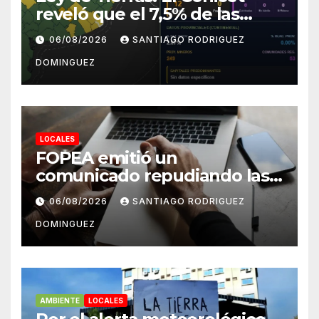
reveló que el 7,5% de las
tierras rurales de Mar del
06/08/2026
SANTIAGO RODRIGUEZ
Plata pertenecen a
DOMINGUEZ
extranjeros
LOCALES
FOPEA emitió un
comunicado repudiando las
cuentas pseudo periodísticas
06/08/2026
SANTIAGO RODRIGUEZ
de Instagram en Mar del
DOMINGUEZ
Plata
AMBIENTE
LOCALES