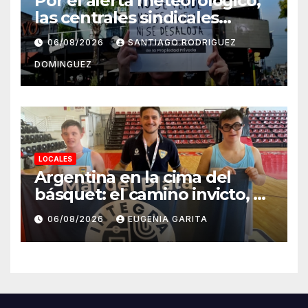
Por el alerta meteorológico,
las centrales sindicales
suspendieron la convocatoria
06/08/2026
SANTIAGO RODRIGUEZ
contra la Ley de Tierras en
DOMINGUEZ
Mar del Plata
LOCALES
Argentina en la cima del
básquet: el camino invicto, el
esfuerzo familiar y la jugada
06/08/2026
EUGENIA GARITA
que valió un Mundial