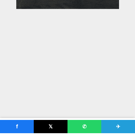
f
𝕏
✆
✈