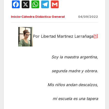
F
X
W
T
G
a
h
el
m
Inicio
›
Cátedra Didáctica General
04/09/2022
c
at
e
ail
e
s
gr
b
A
a
Por Libertad Martinez Larrañaga
[1]
o
p
m
o
p
k
Soy la maestra argentina,
segunda madre y obrera.
Mis niños andan descalzos,
mi escuela es una tapera