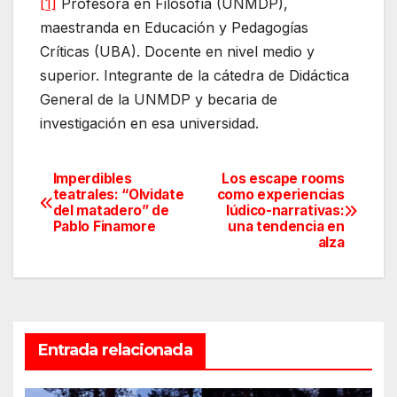
[1]
Profesora en Filosofía (UNMDP),
maestranda en Educación y Pedagogías
Críticas (UBA). Docente en nivel medio y
superior. Integrante de la cátedra de Didáctica
General de la UNMDP y becaria de
investigación en esa universidad.
Imperdibles
Los escape rooms
Navegación
teatrales: “Olvidate
como experiencias
del matadero” de
lúdico-narrativas:
de
Pablo Finamore
una tendencia en
alza
entradas
Entrada relacionada