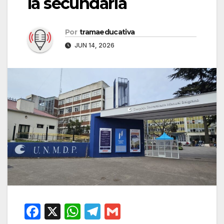
la secundaria
Por
tramaeducativa
JUN 14, 2026
F
X
W
T
G