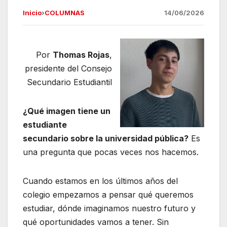
a
h
el
m
Inicio
›
COLUMNAS
14/06/2026
c
at
e
ail
e
s
gr
universidad
b
A
a
Por
Thomas Rojas
,
o
p
m
presidente del Consejo
o
p
Secundario Estudiantil
k
¿Qué imagen tiene un
estudiante
secundario sobre la universidad pública?
Es
una pregunta que pocas veces nos hacemos.
Cuando estamos en los últimos años del
colegio empezamos a pensar qué queremos
estudiar, dónde imaginamos nuestro futuro y
qué oportunidades vamos a tener. Sin