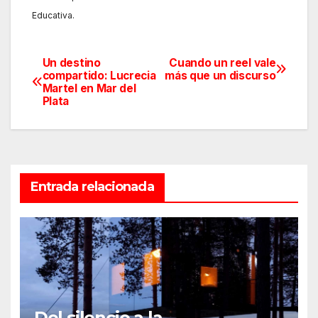
Educativa.
Un destino
Cuando un reel vale
Navegación
compartido: Lucrecia
más que un discurso
Martel en Mar del
de
Plata
entradas
Entrada relacionada
Del silencio a la