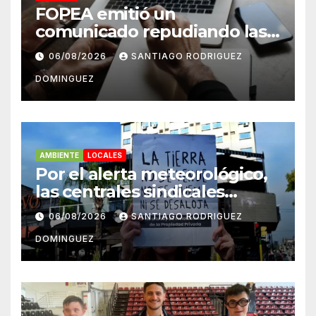
FOPEA emitió un
comunicado repudiando las
cuentas pseudo periodísticas
06/08/2026
SANTIAGO RODRIGUEZ
de Instagram en Mar del
DOMINGUEZ
Plata
AMBIENTE
LOCALES
Por el alerta meteorológico,
las centrales sindicales
suspendieron la convocatoria
06/08/2026
SANTIAGO RODRIGUEZ
contra la Ley de Tierras en
DOMINGUEZ
Mar del Plata