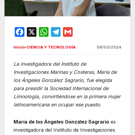
F
X
W
T
G
a
h
el
m
Inicio
›
CIENCIA Y TECNOLOGÍA
08/03/2024
c
at
e
ail
e
s
gr
La investigadora del Instituto de
b
A
a
Investigaciones Marinas y Costeras, María de
o
p
m
los Ángeles González Sagrario, fue elegida
o
p
para presidir la Sociedad Internacional de
Limnología, convirtiéndose en la primera mujer
k
latinoamericana en ocupar ese puesto.
María de los Ángeles González Sagrario
es
investigadora del Instituto de Investigaciones