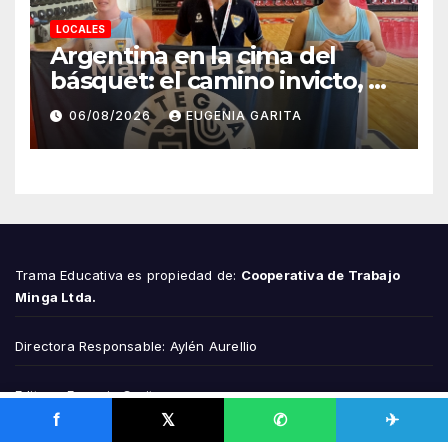
LOCALES
Argentina en la cima del
básquet: el camino invicto, el
esfuerzo familiar y la jugada
06/08/2026
EUGENIA GARITA
que valió un Mundial
Trama Educativa es propiedad de:
Cooperativa de Trabajo
Minga Ltda.
Directora Responsable: Aylén Aurellio
Editora: Eugenia Garita
f
𝕏
✆
✈
Los Narvales 958, Mar del Plata, Provincia de Buenos Aires