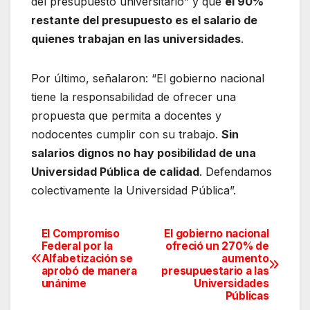
del presupuesto universitario” y que
el 90%
restante del presupuesto es el salario de
quienes trabajan en las universidades
.
Por último, señalaron: “El gobierno nacional
tiene la responsabilidad de ofrecer una
propuesta que permita a docentes y
nodocentes cumplir con su trabajo.
Sin
salarios dignos no hay posibilidad de una
Universidad Pública de calidad
. Defendamos
colectivamente la Universidad Pública”.
El Compromiso
El gobierno nacional
Navegación
Federal por la
ofreció un 270% de
Alfabetización se
aumento
de
aprobó de manera
presupuestario a las
unánime
Universidades
entradas
Públicas