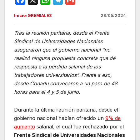
a
h
el
m
Inicio
›
GREMIALES
28/05/2024
c
at
e
ail
e
s
gr
Tras la reunión paritaria, desde el Frente
b
A
a
Sindical de Universidades Nacionales
o
p
m
aseguraron que el gobierno nacional “no
o
p
realizó ninguna propuesta concreta que dé
respuesta a la pérdida salarial de los
k
trabajadores universitarios”. Frente a eso,
desde Conadu convocaron a un paro de 48
horas para el 4 y 5 de junio.
Durante la última reunión paritaria, desde el
gobierno nacional habían ofrecido un
9% de
aumento
salarial, el cual fue rechazado por el
Frente Sindical de Universidades Nacionales