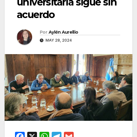
universitaria sigue sin
acuerdo
Por
Aylén Aurellio
MAY 28, 2024
F
X
W
T
G