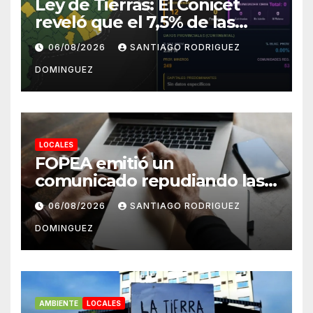
Ley de Tierras: El Conicet
reveló que el 7,5% de las
tierras rurales de Mar del
06/08/2026
SANTIAGO RODRIGUEZ
Plata pertenecen a
DOMINGUEZ
extranjeros
LOCALES
FOPEA emitió un
comunicado repudiando las
cuentas pseudo periodísticas
06/08/2026
SANTIAGO RODRIGUEZ
de Instagram en Mar del
DOMINGUEZ
Plata
AMBIENTE
LOCALES