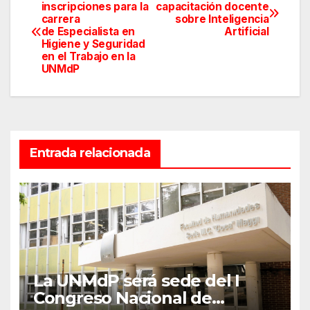
Navegación
inscripciones para la
capacitación docente
carrera
sobre Inteligencia
de
de Especialista en
Artificial
Higiene y Seguridad
entradas
en el Trabajo en la
UNMdP
Entrada relacionada
La UNMdP será sede del I
Congreso Nacional de