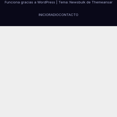
Funciona gracias a WordPress
|
Tema:
Newsbulk
de
Themeansar
INICIO
RADIO
CONTACTO