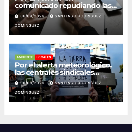
comunicado repudiando las
cuentas pseudo periodísticas
06/08/2026
SANTIAGO RODRIGUEZ
de Instagram en Mar del
DOMINGUEZ
Plata
AMBIENTE
LOCALES
Por el alerta meteorológico,
las centrales sindicales
suspendieron la convocatoria
06/08/2026
SANTIAGO RODRIGUEZ
contra la Ley de Tierras en
DOMINGUEZ
Mar del Plata