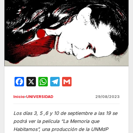
F
X
W
T
G
a
h
el
m
Inicio
›
UNIVERSIDAD
29/08/2023
c
at
e
ail
e
s
gr
Los días 3, 5 ,6 y 10 de septiembre a las 19 se
b
A
a
podrá ver la película “La Memoria que
o
p
m
Habitamos”, una producción de la UNMdP