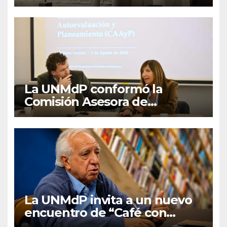
Lengua Inglesa
La UNMdP conformó la
Comisión Asesora de
Autoevaluación y
Planeamiento
La UNMdP invita a un nuevo
encuentro de “Café con
graduados/as”