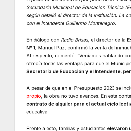
b
A
a
Secundaria Municipal de Educación Técnica (Es
o
p
m
según detalló el director de la institución. La
o
p
con el intendente Guillermo Montenegro.
k
En diálogo con
Radio Brisas
, el director de la
E
N° 1
, Manuel Paz, confirmó la venta del inmueb
Al respecto, comentó: “Veníamos hablando con
ofrecía todas las ventajas para que el Municipi
Secretaría de Educación y el Intendente, pe
A pesar de que en el Presupuesto 2023 se inc
propio
, la obra no tuvo avances. En este cont
contrato de alquiler para el actual ciclo lecti
educativa.
Frente a esto, familias y estudiantes
elevaron u