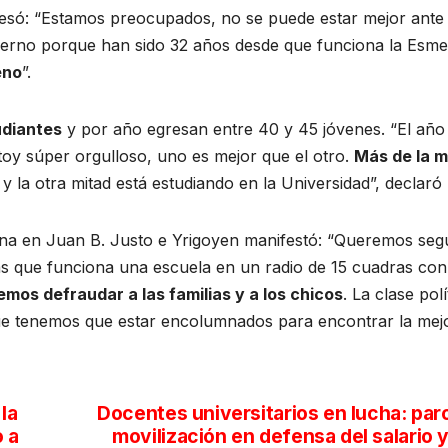
esó: “Estamos preocupados, no se puede estar mejor ante
bierno porque han sido 32 años desde que funciona la Esme
eno
”.
udiantes
y por año egresan entre 40 y 45 jóvenes. “El año
oy súper orgulloso, uno es mejor que el otro.
Más de la m
l
y la otra mitad está estudiando en la Universidad”, declaró
iona en Juan B. Justo e Yrigoyen manifestó: “Queremos seg
as que funciona una escuela en un radio de 15 cuadras con
mos defraudar a las familias y a los chicos
. La clase polí
ue tenemos que estar encolumnados para encontrar la mej
la
Docentes universitarios en lucha: par
o a
movilización en defensa del salario y