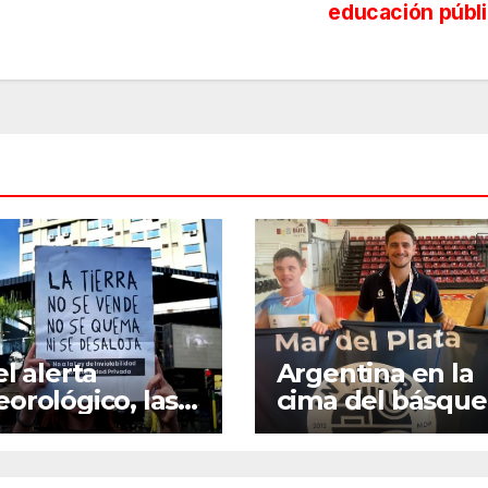
educación públ
el alerta
Argentina en la
orológico, las
cima del básquet
rales sindicales
camino invicto, e
endieron la
esfuerzo familiar
ocatoria contra
la jugada que va