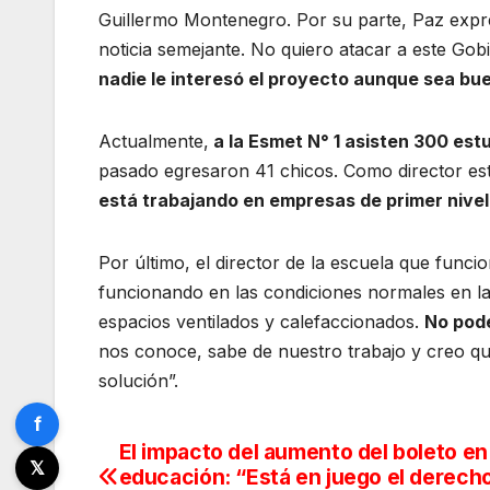
Guillermo Montenegro. Por su parte, Paz expr
noticia semejante. No quiero atacar a este Go
nadie le interesó el proyecto aunque sea bu
Actualmente,
a la Esmet N° 1 asisten 300 est
pasado egresaron 41 chicos. Como director est
está trabajando en empresas de primer nive
Por último, el director de la escuela que func
funcionando en las condiciones normales en l
espacios ventilados y calefaccionados.
No pode
nos conoce, sabe de nuestro trabajo y creo q
solución”.
f
El impacto del aumento del boleto en 
Navegación
𝕏
educación: “Está en juego el derech