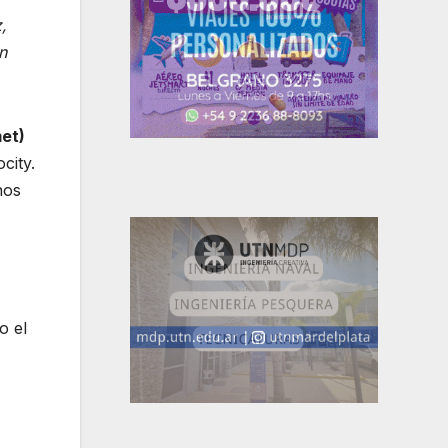
,
n
et)
city.
nos
o el