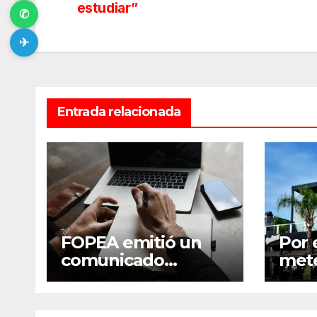
de
estudiar”
✆
entradas
✈
Entrada relacionada
FOPEA emitió un
Por 
comunicado
mete
repudiando las
cent
cuentas pseudo
susp
periodísticas de
conv