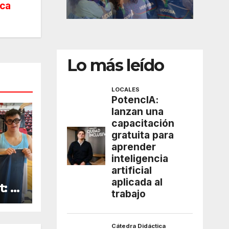
ica
Lo más leído
: el
l
 y
lió