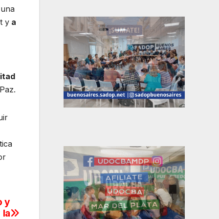
 una
t y
a
itad
 Paz.
uir
tica
or
o y
 la