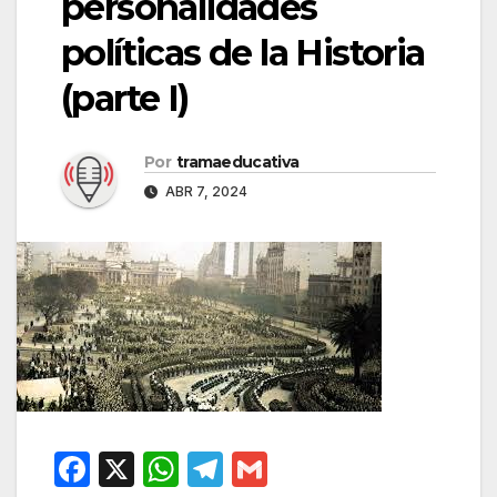
personalidades
políticas de la Historia
(parte I)
Por
tramaeducativa
ABR 7, 2024
F
X
W
T
G