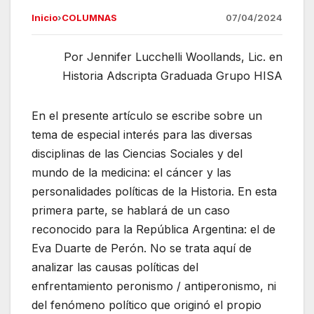
a
h
el
m
Inicio
›
COLUMNAS
07/04/2024
c
at
e
ail
e
s
gr
Por Jennifer Lucchelli Woollands, Lic. en
b
A
a
Historia Adscripta Graduada Grupo HISA
o
p
m
o
p
En el presente artículo se escribe sobre un
k
tema de especial interés para las diversas
disciplinas de las Ciencias Sociales y del
mundo de la medicina: el cáncer y las
personalidades políticas de la Historia. En esta
primera parte, se hablará de un caso
reconocido para la República Argentina: el de
Eva Duarte de Perón. No se trata aquí de
analizar las causas políticas del
enfrentamiento peronismo / antiperonismo, ni
del fenómeno político que originó el propio