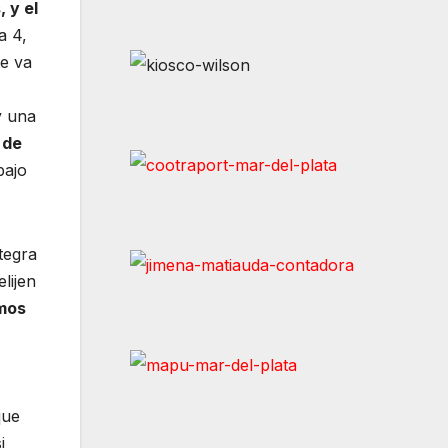
 y el
a 4,
te va
y una
 de
bajo
tegra
lijen
mos
que
i