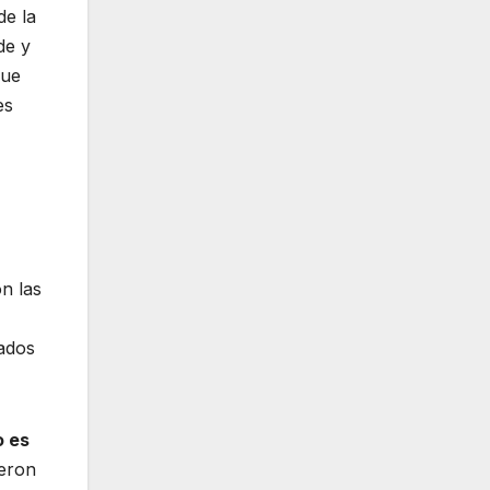
de la
de y
que
es
n las
iados
o es
ueron