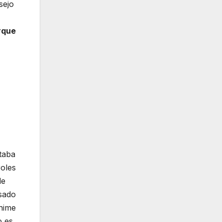
sejo
rque
taba
roles
de
sado
anime
o es