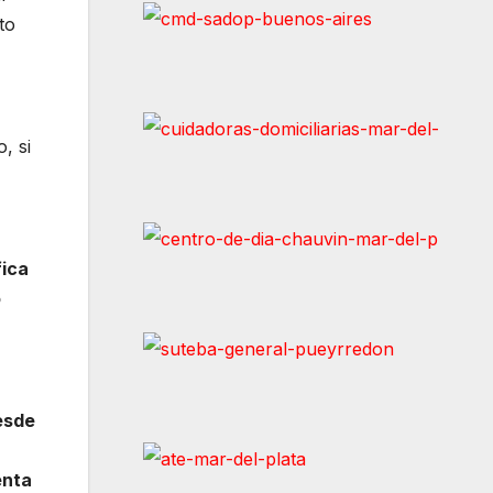
to
, si
fica
o
esde
enta