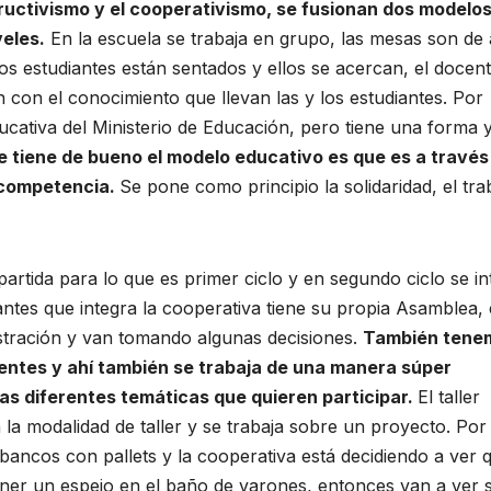
uctivismo y el cooperativismo, se fusionan dos modelos,
veles.
En la escuela se trabaja en grupo, las mesas son de 
los estudiantes están sentados y ellos se acercan, el docen
n con el conocimiento que llevan las y los estudiantes. Por
ducativa del Ministerio de Educación, pero tiene una forma 
e tiene de bueno el modelo educativo es que es a través
a competencia.
Se pone como principio la solidaridad, el tra
artida para lo que es primer ciclo y en segundo ciclo se in
antes que integra la cooperativa tiene su propia Asamblea, e
stración y van tomando algunas decisiones.
También tene
centes y ahí también se trabaja de una manera súper
as diferentes temáticas que quieren participar.
El taller
la modalidad de taller y se trabaja sobre un proyecto. Por
 bancos con pallets y la cooperativa está decidiendo a ver 
er un espejo en el baño de varones, entonces van a ver s