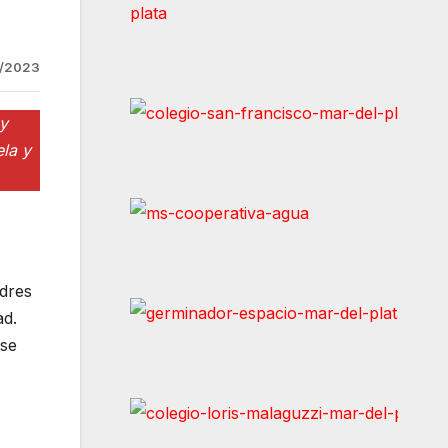
1/2023
 y
ela y
dres
ad.
 se