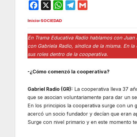
F
X
W
T
G
a
h
el
m
Inicio
›
SOCIEDAD
c
at
e
ail
e
s
gr
En Trama Educativa Radio hablamos con Juan M
b
A
a
con Gabriela Radio, síndica de la misma. En la 
o
p
m
sus roles dentro de la cooperativa.
o
p
k
-¿Cómo comenzó la cooperativa?
Gabriel Radio (GR):
La cooperativa lleva 37 añ
que se asocian voluntariamente para dar un serv
En los principios la cooperativa surge con un
acercó un socio fundador y decían que eran a
Surge con nivel primario y en este momento ten