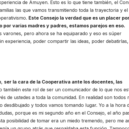
xperiencia de Amuyen. Esto es lo que tiene también, el Con
ilias las que vamos transmitiendo toda la trayectoria y el
perativismo.
Este Consejo la verdad que es un placer po
 por varias madres y padres, estamos parejos en eso.
s varones, pero ahora se ha equiparado y eso es súper
n experiencia, poder compartir las ideas, poder debatirlas,
a,
ser la cara de la Cooperativa ante los docentes, las
o también este rol de ser un comunicador de lo que nos es
és de ustedes a toda la comunidad. En realidad son todos 
o desdibujado y todos vamos tomando lugar. Yo a la hora 
dudas, porque es mi segundo año en el Consejo, el año pa
sta posibilidad de tomar era un miedo tremendo, pero me 
tenía un grupo atrás que respaldaba esta función. Tampoc