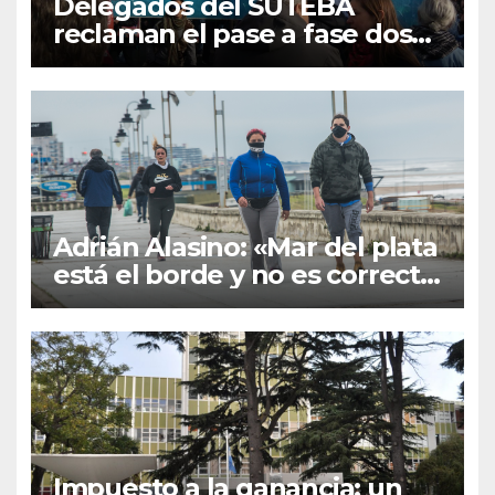
Delegados del SUTEBA
reclaman el pase a fase dos
en Mar del Plata
Adrián Alasino: «Mar del plata
está el borde y no es correcto
tensar la cuerda»
Impuesto a la ganancia: un