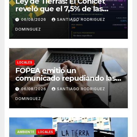
Ley de Tierras: El Conicet
reveló que el 7,5% de las
tierras rurales de Mar del
06/08/2026
SANTIAGO RODRIGUEZ
Plata pertenecen a
DOMINGUEZ
extranjeros
LOCALES
FOPEA emitió un
comunicado repudiando las
cuentas pseudo periodísticas
06/08/2026
SANTIAGO RODRIGUEZ
de Instagram en Mar del
DOMINGUEZ
Plata
AMBIENTE
LOCALES