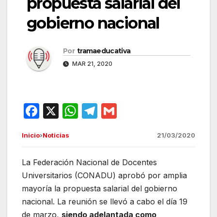
propuesta salarial del
gobierno nacional
Por
tramaeducativa
MAR 21, 2020
F
X
W
T
G
a
h
el
m
Inicio
›
Noticias
21/03/2020
c
at
e
ail
e
s
gr
La Federación Nacional de Docentes
b
A
a
Universitarios (CONADU) aprobó por amplia
o
p
m
mayoría la propuesta salarial del gobierno
o
p
nacional. La reunión se llevó a cabo el día 19
de marzo,
siendo adelantada como