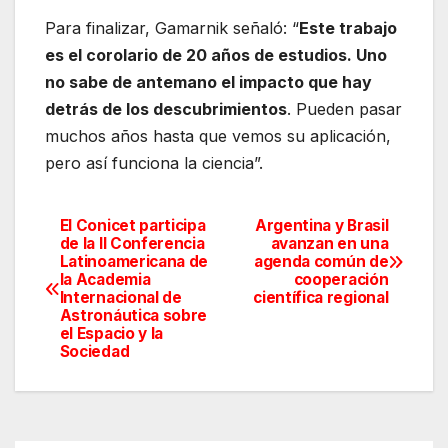
Para finalizar, Gamarnik señaló: “
Este trabajo
es el corolario de 20 años de estudios. Uno
no sabe de antemano el impacto que hay
detrás de los descubrimientos
. Pueden pasar
muchos años hasta que vemos su aplicación,
pero así funciona la ciencia”.
El Conicet participa
Argentina y Brasil
Navegación
de la II Conferencia
avanzan en una
Latinoamericana de
agenda común de
de
la Academia
cooperación
Internacional de
científica regional
entradas
Astronáutica sobre
el Espacio y la
Sociedad