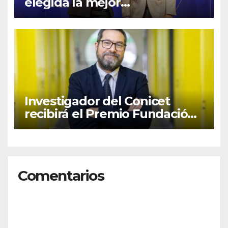
elegida la mejor
emprendedora del mundo
por transformar investigación
en innovación agrícola
Investigador del Conicet
recibirá el Premio Fundación
Bunge y Born 2026 en
Química
Comentarios