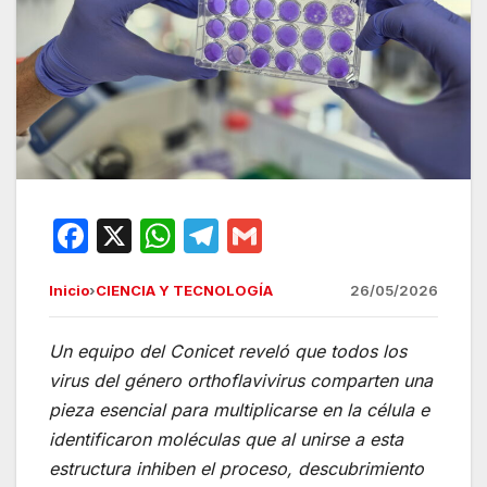
F
X
W
T
G
a
h
el
m
Inicio
›
CIENCIA Y TECNOLOGÍA
26/05/2026
c
at
e
ail
e
s
gr
Un equipo del Conicet reveló que todos los
b
A
a
virus del género orthoflavivirus comparten una
o
p
m
pieza esencial para multiplicarse en la célula e
o
p
identificaron moléculas que al unirse a esta
estructura inhiben el proceso, descubrimiento
k