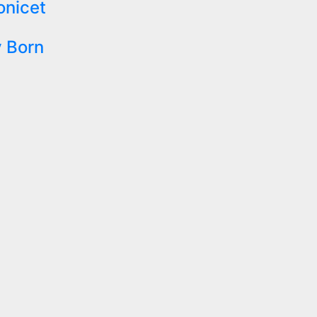
onicet
 Born