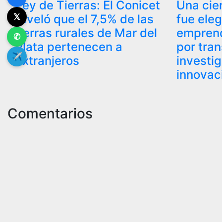
entradas
Ley de Tierras: El Conicet
Una cien
𝕏
reveló que el 7,5% de las
fue eleg
tierras rurales de Mar del
empren
✆
Plata pertenecen a
por tra
✈
extranjeros
investi
innovac
Comentarios