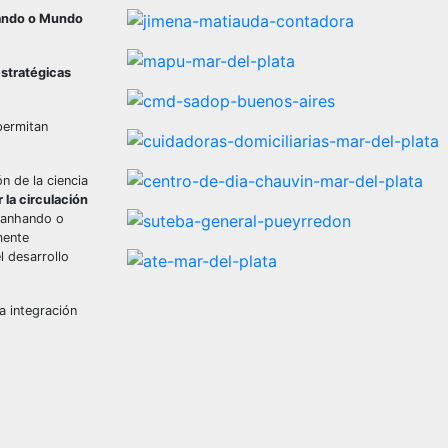
hando o Mundo
estratégicas
permitan
n de la ciencia
 la circulación
Ganhando o
mente
l desarrollo
a integración