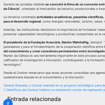
Durante las jornadas también
se concretó la firma de un convenio entr
da Ciência”
, orientado al intercambio de becarios posdoctorales e inve
La iniciativa contempla
actividades académicas, pasantías científicas
para el desarrollo regional
, como energías renovables, turismo, salud, m
Además, las instituciones destacaron la importancia de fortalecer red
potenciar capacidades tecnológicas y productivas compartidas en la re
El presidente de la Fundação Araucária, Ramiro Wahrhaftig,
destacó: “E
paranaense y para el fortalecimiento de la cooperación científica entre 
del conocimiento y crear conexiones permanentes entre investigador
Mundo da Ciência es una herramienta importante en este proceso porq
calificados de investigación e innovación, contribuyendo a la formación
tecnológico”.
Desde el Conicet remarcaron que estas acciones consolidan una agenda r
sudamericana basada en el conocimiento y la innovación.
Navegación
General Alvarado y Conicet avanzan en un proyecto estratégico para de
Científicos del Conicet hallaron un mecanismo común de replicación par
de
Entrada relacionada
f