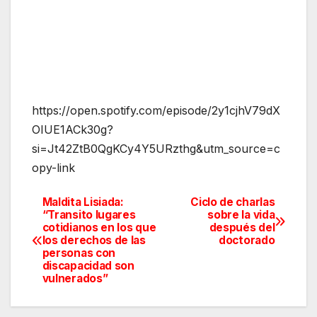
https://open.spotify.com/episode/2y1cjhV79dX
OIUE1ACk30g?
si=Jt42ZtB0QgKCy4Y5URzthg&utm_source=c
opy-link
Maldita Lisiada:
Ciclo de charlas
Navegación
“Transito lugares
sobre la vida
cotidianos en los que
después del
de
los derechos de las
doctorado
personas con
entradas
discapacidad son
vulnerados”