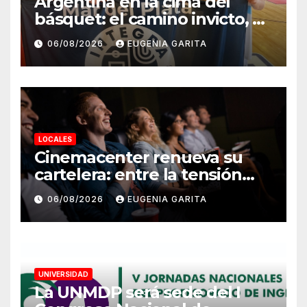
Argentina en la cima del
básquet: el camino invicto, el
esfuerzo familiar y la jugada
06/08/2026
EUGENIA GARITA
que valió un Mundial
LOCALES
Cinemacenter renueva su
cartelera: entre la tensión
bélica, el terror paranoico y el
06/08/2026
EUGENIA GARITA
fenómeno del K-pop
UNIVERSIDAD
La UNMDP será sede del I