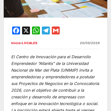
F
X
W
T
G
a
h
el
m
Inicio
›
LOCALES
20/05/2026
c
at
e
ail
e
s
gr
El Centro de Innovación para el Desarrollo
b
A
a
Emprendedor “Atlantis” de la Universidad
o
p
m
Nacional de Mar del Plata (UNMdP) invita a
o
p
emprendedoras y emprendedores a postular
sus Proyectos de Negocios en la Convocatoria
k
2026, con el objetivo de contribuir a la
creación y desarrollo de empresas con
enfoque en la innovación tecnológica o social.
La inscripción estará abierta hasta el viernes