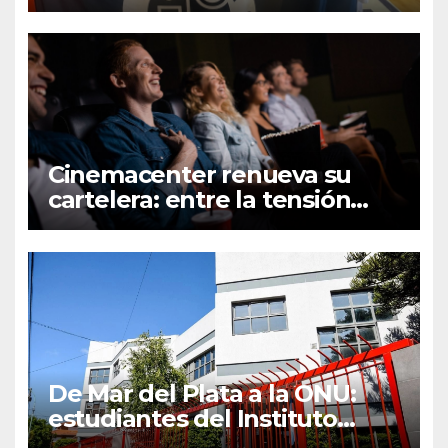
esfuerzo familiar y la jugada
que valió un Mundial
Cinemacenter renueva su
cartelera: entre la tensión
bélica, el terror paranoico y el
fenómeno del K-pop
De Mar del Plata a la ONU:
estudiantes del Instituto
Juvenilia representarán a la