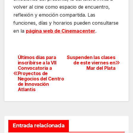
volver al cine como espacio de encuentro,
reflexión y emoción compartida. Las
funciones, días y horarios pueden consultarse
en la
página web de Cinemacenter
.
Cinemacenter
Últimos días para
Suspenden las clases
Navegación
inscribirse a la VII
de este viernes en
Convocatoria a
Mar del Plata
de
Proyectos de
Negocios del Centro
entradas
de Innovación
Atlantis
Entrada relacionada