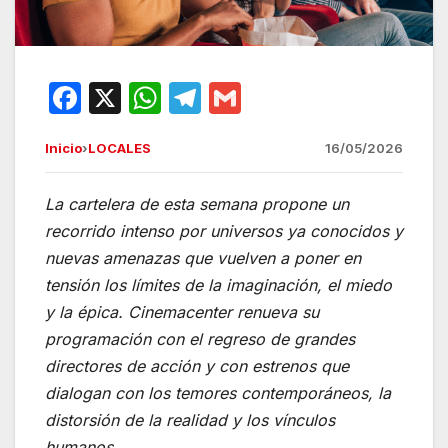
F
X
W
T
G
a
h
el
m
Inicio
›
LOCALES
16/05/2026
c
at
e
ail
e
s
gr
La cartelera de esta semana propone un
b
A
a
recorrido intenso por universos ya conocidos y
o
p
m
nuevas amenazas que vuelven a poner en
o
p
tensión los límites de la imaginación, el miedo
y la épica. Cinemacenter renueva su
k
programación con el regreso de grandes
directores de acción y con estrenos que
dialogan con los temores contemporáneos, la
distorsión de la realidad y los vínculos
humanos.