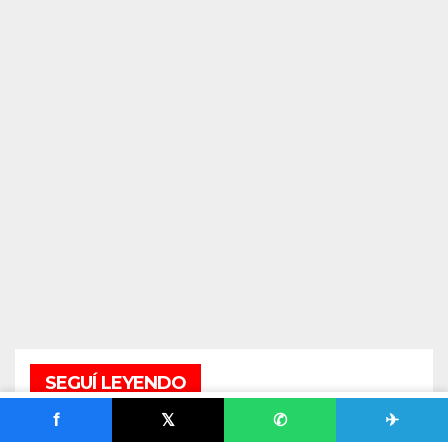
SEGUÍ LEYENDO
f
𝕏
✆
✈