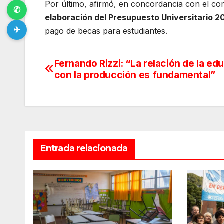
Por último, afirmó, en concordancia con el c
✆
elaboración del Presupuesto Universitario 2
✈
pago de becas para estudiantes.
Fernando Rizzi: “La relación de la ed
Navegación
con la producción es fundamental”
de
entradas
Entrada relacionada