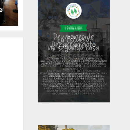
e
ntó
7%
da