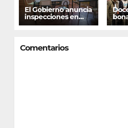
El Gobierno anuncia
Doc
inspecciones en
bon
escuelas por el paro
acep
nacional docente
sala
conv
naci
Comentarios