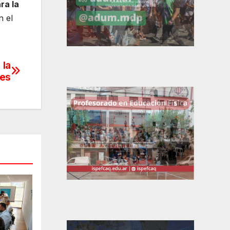
ra la
n el
 la
res