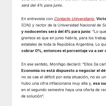
o
p
m
será del 4% para junio.
o
p
k
En entrevista con
Contacto Universitario
,
Víct
(CIN) y rector de la Universidad Nacional de 
y nodocentes será del 4% para junio
: “Lo qu
gremios es que en junio habría, para los trabaj
estatales de toda la República Argentina. Lo q
cobrar 0%, entonces el porcentaje va a ser 
En ese sentido, Moriñigo declaró: “Ellos (la ca
Economía no está dispuesto a negociar el défi
no se cae el déficit por esta situación, no es 
hubo una cifra inflacionaria muy alta y,
esa su
en el segundo semestre haya una oferta de re
de solución”.