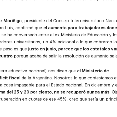
or Moriñigo
, presidente del Consejo Interuniversitario Naci
San Luis, confirmó que
el aumento para trabajadores doc
e se ha conversado entre el ex Ministerio de Educación y lo
adores universitarios, un 4% adicional a lo que cobraran l
ue pasa es que
justo en junio, parece que los estatales va
cuatro
porque acaba de salir la resolución de aumento salar
rtera educativa nacional) nos dicen que
el Ministerio de
cit fiscal
de la Argentina. Nosotros lo que contestamos e
una cosa impagable para el Estado nacional. En diciembre y 
ma del 25 y 20 por ciento, no se recuperó nunca más
. Oj
cuperación en cuotas de ese 45%, creo que sería un princi