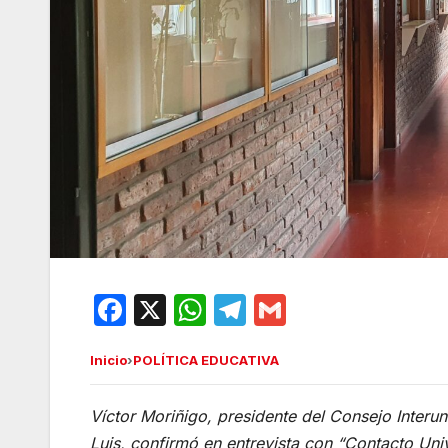
F
X
W
T
G
a
h
el
m
Inicio
›
POLÍTICA EDUCATIVA
c
at
e
ail
e
s
gr
Víctor Moriñigo, presidente del Consejo Interun
b
A
a
Luis, confirmó en entrevista con “Contacto Uni