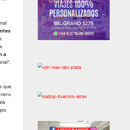
onal
entes
s
os
n a
ial”.
s que
enero
alá
pio