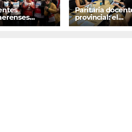
entes
Paritaria docent
aerenses
provincial: el
taron la oferta
Gobierno prese
rial y Suteba
una oferta del 
ocó a un paro
que será evalua
onal
por los gremios