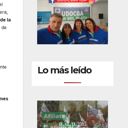
el
era,
de la
 de
nte
Lo más leído
 mes