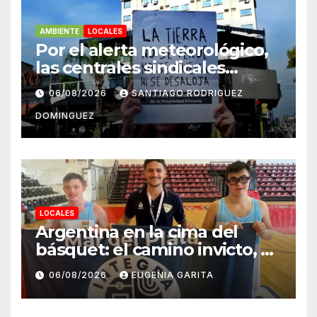
AMBIENTE
LOCALES
Por el alerta meteorológico,
las centrales sindicales
suspendieron la convocatoria
06/08/2026
SANTIAGO RODRIGUEZ
contra la Ley de Tierras en
DOMINGUEZ
Mar del Plata
LOCALES
Argentina en la cima del
básquet: el camino invicto, el
esfuerzo familiar y la jugada
06/08/2026
EUGENIA GARITA
que valió un Mundial