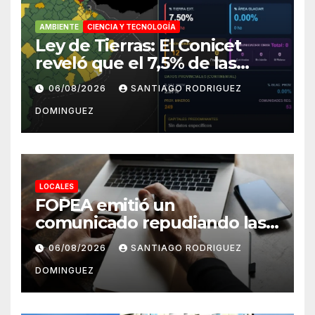
AMBIENTE
CIENCIA Y TECNOLOGÍA
Ley de Tierras: El Conicet
reveló que el 7,5% de las
tierras rurales de Mar del
06/08/2026
SANTIAGO RODRIGUEZ
Plata pertenecen a
DOMINGUEZ
extranjeros
LOCALES
FOPEA emitió un
comunicado repudiando las
cuentas pseudo periodísticas
06/08/2026
SANTIAGO RODRIGUEZ
de Instagram en Mar del
DOMINGUEZ
Plata