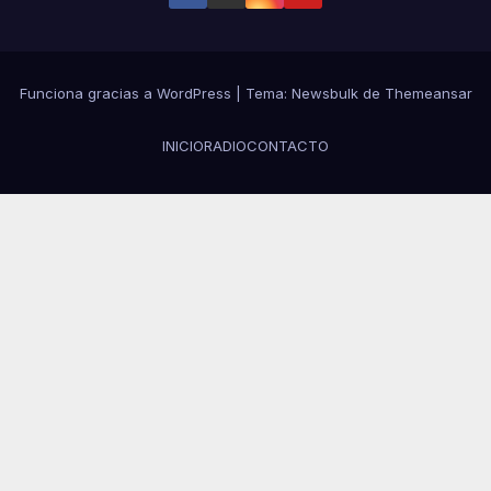
Funciona gracias a WordPress
|
Tema:
Newsbulk
de
Themeansar
INICIO
RADIO
CONTACTO