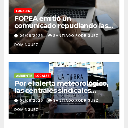
LOCALES
FOPEA emitió un
comunicado repudiando las
cuentas pseudo periodísticas
06/08/2026
SANTIAGO RODRIGUEZ
de Instagram en Mar del
DOMINGUEZ
Plata
AMBIENTE
LOCALES
Por el alerta meteorológico,
las centrales sindicales
suspendieron la convocatoria
06/08/2026
SANTIAGO RODRIGUEZ
contra la Ley de Tierras en
DOMINGUEZ
Mar del Plata