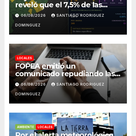
reveló que el 7,5% de las
tierras rurales de Mar del
06/08/2026
SANTIAGO RODRIGUEZ
Plata pertenecen a
DOMINGUEZ
extranjeros
LOCALES
FOPEA emitió un
comunicado repudiando las
cuentas pseudo periodísticas
06/08/2026
SANTIAGO RODRIGUEZ
de Instagram en Mar del
DOMINGUEZ
Plata
AMBIENTE
LOCALES
Por el alerta meteorológico,