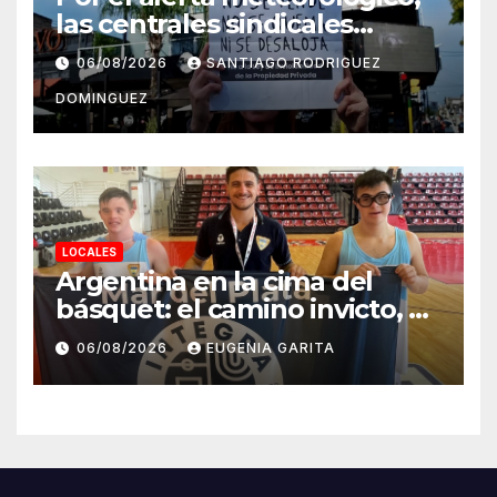
las centrales sindicales
suspendieron la convocatoria
06/08/2026
SANTIAGO RODRIGUEZ
contra la Ley de Tierras en
DOMINGUEZ
Mar del Plata
LOCALES
Argentina en la cima del
básquet: el camino invicto, el
esfuerzo familiar y la jugada
06/08/2026
EUGENIA GARITA
que valió un Mundial