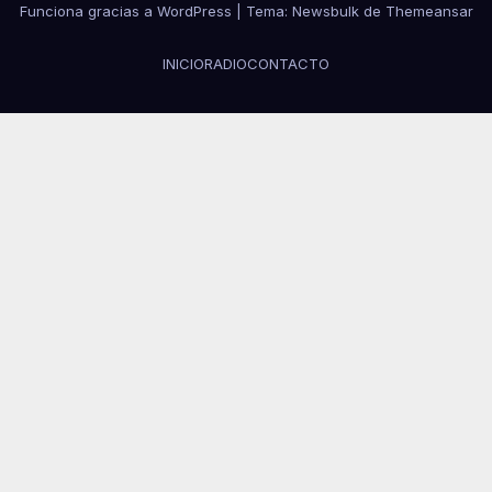
Funciona gracias a WordPress
|
Tema:
Newsbulk
de
Themeansar
INICIO
RADIO
CONTACTO