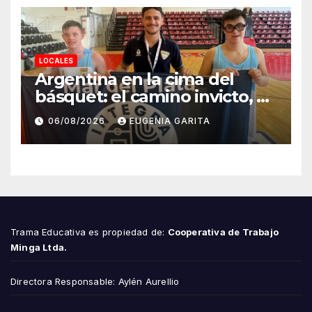
LOCALES
Argentina en la cima del
básquet: el camino invicto, el
esfuerzo familiar y la jugada
06/08/2026
EUGENIA GARITA
que valió un Mundial
Trama Educativa es propiedad de:
Cooperativa de Trabajo
Minga Ltda.
Directora Responsable: Aylén Aurellio