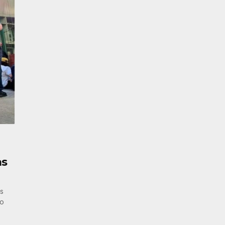
as
os
no