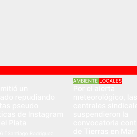
AMBIENTE
LOCALES
mitió un
Por el alerta
ado repudiando
meteorológico, la
ntas pseudo
centrales sindical
ticas de Instagram
suspendieron la
el Plata
convocatoria cont
de Tierras en Mar 
26
Santiago Rodriguez