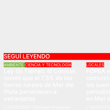
SEGUÍ LEYENDO
AMBIENTE
CIENCIA Y TECNOLOGÍA
LOCALES
Ley de Tierras: El Conicet
FOPEA e
reveló que el 7,5% de las
comunic
tierras rurales de Mar del
las cue
Plata pertenecen a
periodís
extranjeros
en Mar d
06/08/2026
Santiago Rodriguez
06/08/20