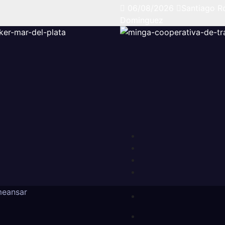
06/08/2026
Santiago R
Dominguez
eansar