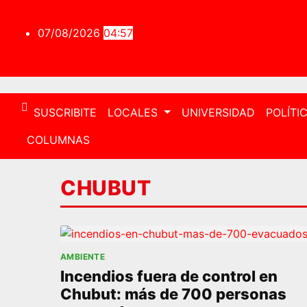
Saltar
al
07/08/2026
04:57
contenido
SUSCRIBITE
LOCALES
UNIVERSIDAD
POLÍTI
COLUMNAS
CHUBUT
AMBIENTE
Incendios fuera de control en
Chubut: más de 700 personas