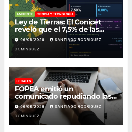
AMBIENTE
CIENCIA Y TECNOLOGÍA
Ley de Tierras: El Conicet
reveló que el 7,5% de las
tierras rurales de Mar del
06/08/2026
SANTIAGO RODRIGUEZ
Plata pertenecen a
DOMINGUEZ
extranjeros
LOCALES
FOPEA emitió un
comunicado repudiando las
cuentas pseudo periodísticas
06/08/2026
SANTIAGO RODRIGUEZ
de Instagram en Mar del
DOMINGUEZ
Plata