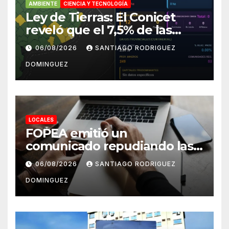
AMBIENTE
CIENCIA Y TECNOLOGÍA
Ley de Tierras: El Conicet
reveló que el 7,5% de las
tierras rurales de Mar del
06/08/2026
SANTIAGO RODRIGUEZ
Plata pertenecen a
DOMINGUEZ
extranjeros
LOCALES
FOPEA emitió un
comunicado repudiando las
cuentas pseudo periodísticas
06/08/2026
SANTIAGO RODRIGUEZ
de Instagram en Mar del
DOMINGUEZ
Plata