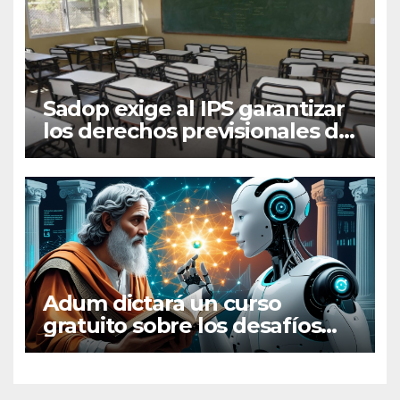
Sadop exige al IPS garantizar
los derechos previsionales de
los docentes
extraprogramáticos
Adum dictará un curso
gratuito sobre los desafíos
filosóficos de la inteligencia
artificial