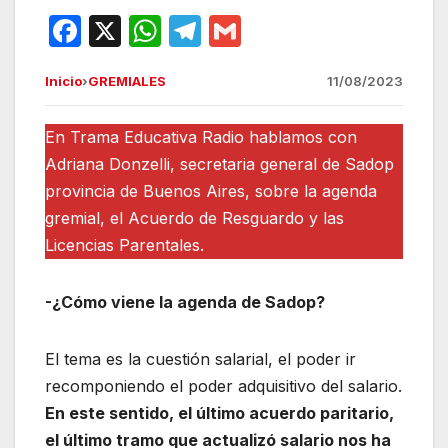
F
X
W
T
G
a
h
el
m
Inicio
›
GREMIALES
11/08/2023
c
at
e
ail
e
s
gr
En Trama Educativa Radio hablamos con
b
A
a
Adriana Donzelli, secretaria general de Sadop
o
p
m
provincia de Buenos Aires, sobre la agenda
o
p
gremial, el Acuerdo de Resguardo y las
Licencias Parentales.
k
-¿Cómo viene la agenda de Sadop?
El tema es la cuestión salarial, el poder ir
recomponiendo el poder adquisitivo del salario.
En este sentido, el último acuerdo paritario,
el último tramo que actualizó salario nos ha