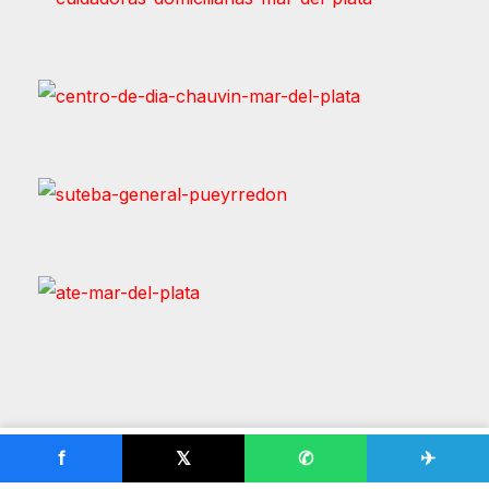
f
𝕏
✆
✈
SEGUÍ LEYENDO