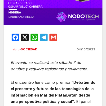
F
X
W
T
G
a
h
el
m
Inicio
›
SOCIEDAD
04/10/2023
c
at
e
ail
e
s
gr
El evento se realizará este sábado 7 de
b
A
a
octubre y requiere registrarse previamente.
o
p
m
o
p
El encuentro tiene como premisa
“Debatiendo
k
el presente y futuro de las tecnologías de la
información en Mar del Plata/Batán desde
una perspectiva política y social”
. El panel