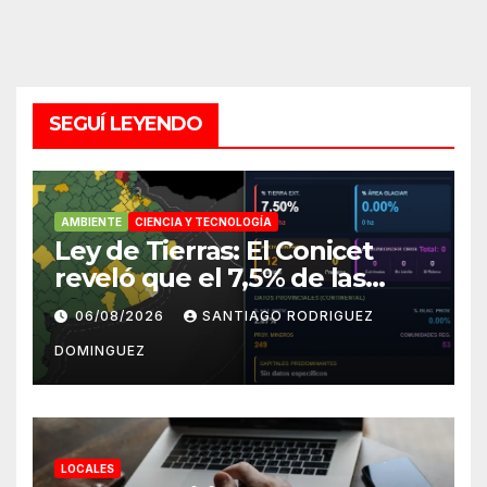
SEGUÍ LEYENDO
AMBIENTE
CIENCIA Y TECNOLOGÍA
Ley de Tierras: El Conicet
reveló que el 7,5% de las
tierras rurales de Mar del
06/08/2026
SANTIAGO RODRIGUEZ
Plata pertenecen a
DOMINGUEZ
extranjeros
LOCALES