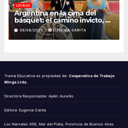
LOCALES
Argentina en la cima del
básquet: el camino invicto, el
esfuerzo familiar y la jugada
06/08/2026
EUGENIA GARITA
que valió un Mundial
Trama Educativa es propiedad de:
Cooperativa de Trabajo
Minga Ltda.
Directora Responsable: Aylén Aurellio
Editora: Eugenia Garita
Los Narvales 958, Mar del Plata, Provincia de Buenos Aires