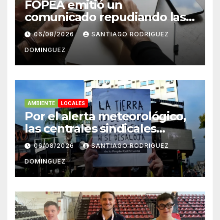
FOPEA emitió un
comunicado repudiando las
cuentas pseudo periodísticas
06/08/2026
SANTIAGO RODRIGUEZ
de Instagram en Mar del
DOMINGUEZ
Plata
AMBIENTE
LOCALES
Por el alerta meteorológico,
las centrales sindicales
suspendieron la convocatoria
06/08/2026
SANTIAGO RODRIGUEZ
contra la Ley de Tierras en
DOMINGUEZ
Mar del Plata