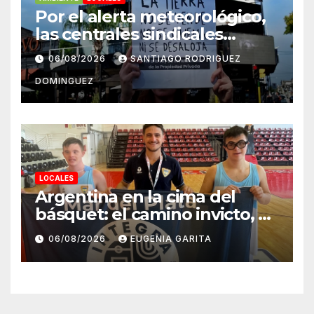
Por el alerta meteorológico,
las centrales sindicales
suspendieron la convocatoria
06/08/2026
SANTIAGO RODRIGUEZ
contra la Ley de Tierras en
DOMINGUEZ
Mar del Plata
LOCALES
Argentina en la cima del
básquet: el camino invicto, el
esfuerzo familiar y la jugada
06/08/2026
EUGENIA GARITA
que valió un Mundial