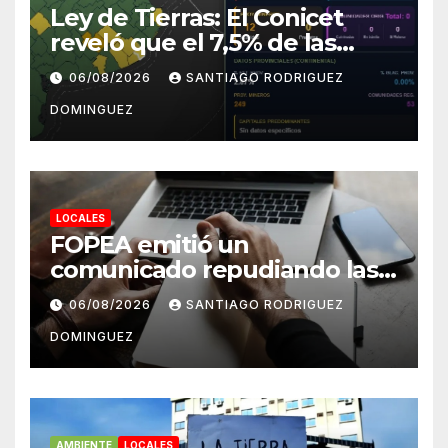
Ley de Tierras: El Conicet
reveló que el 7,5% de las
tierras rurales de Mar del
06/08/2026
SANTIAGO RODRIGUEZ
Plata pertenecen a
DOMINGUEZ
extranjeros
LOCALES
FOPEA emitió un
comunicado repudiando las
cuentas pseudo periodísticas
06/08/2026
SANTIAGO RODRIGUEZ
de Instagram en Mar del
DOMINGUEZ
Plata
AMBIENTE
LOCALES