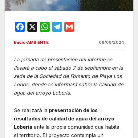
F
X
W
T
G
a
h
el
m
Inicio
›
AMBIENTE
06/09/2024
c
at
e
ail
e
s
gr
La jornada de presentación del informe se
b
A
a
llevará a cabo el sábado 7 de septiembre en la
o
p
m
sede de la Sociedad de Fomento de Playa Los
o
p
Lobos, donde se informará sobre la calidad de
agua del arroyo Lobería.
k
Se realizará la
presentación de los
resultados de calidad de agua del arroyo
Lobería
ante la propia comunidad que habita
el territorio. El proyecto contempla un