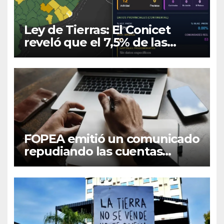
Ley de Tierras: El Conicet
reveló que el 7,5% de las
tierras rurales de Mar del
Plata pertenecen a
extranjeros
FOPEA emitió un comunicado
repudiando las cuentas
pseudo periodísticas de
Instagram en Mar del Plata