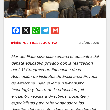
F
X
W
T
G
a
h
el
m
Inicio
›
POLÍTICA EDUCATIVA
20/08/2025
c
at
e
ail
e
s
gr
Mar del Plata será esta semana el epicentro del
b
A
a
debate educativo privado con la realización
o
p
m
del 23° Congreso de Educación de la
o
p
Asociación de Institutos de Enseñanza Privada
de Argentina. Bajo el lema “Humanismo,
k
tecnología y futuro de la educación”, el
encuentro reunirá a directivos, docentes y
especialistas para reflexionar sobre los
desafíos del presente y las oportunidades del