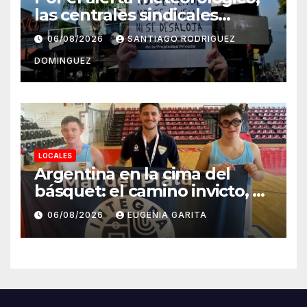
las centrales sindicales
suspendieron la convocatoria
06/08/2026
SANTIAGO RODRIGUEZ
contra la Ley de Tierras en
DOMINGUEZ
Mar del Plata
LOCALES
Argentina en la cima del
básquet: el camino invicto, el
esfuerzo familiar y la jugada
06/08/2026
EUGENIA GARITA
que valió un Mundial