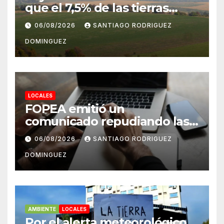
que el 7,5% de las tierras
rurales de Mar del Plata
06/08/2026
SANTIAGO RODRIGUEZ
pertenecen a extranjeros
DOMINGUEZ
LOCALES
FOPEA emitió un
comunicado repudiando las
cuentas pseudo periodísticas
06/08/2026
SANTIAGO RODRIGUEZ
de Instagram en Mar del
DOMINGUEZ
Plata
AMBIENTE
LOCALES
Por el alerta meteorológico,