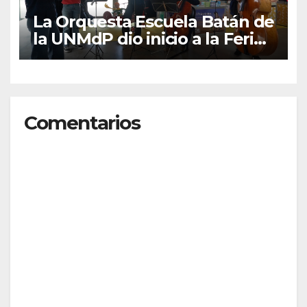
La Orquesta Escuela Batán de
la UNMdP dio inicio a la Feria
del Libro Infantil y Juvenil
Comentarios