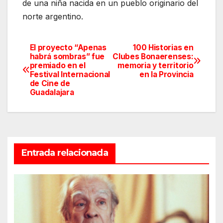
de una niña nacida en un pueblo originario del
norte argentino.
El proyecto “Apenas
100 Historias en
Navegación
habrá sombras” fue
Clubes Bonaerenses:
premiado en el
memoria y territorio
de
Festival Internacional
en la Provincia
de Cine de
entradas
Guadalajara
Entrada relacionada