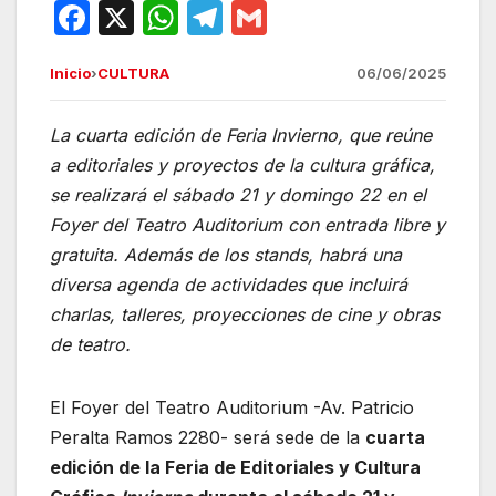
F
X
W
T
G
a
h
el
m
Inicio
›
CULTURA
06/06/2025
c
at
e
ail
e
s
gr
La cuarta edición de Feria Invierno, que reúne
b
A
a
a editoriales y proyectos de la cultura gráfica,
o
p
m
se realizará el sábado 21 y domingo 22 en el
o
p
Foyer del Teatro Auditorium con entrada libre y
gratuita. Además de los stands, habrá una
k
diversa agenda de actividades que incluirá
charlas, talleres, proyecciones de cine y obras
de teatro.
El Foyer del Teatro Auditorium -Av. Patricio
Peralta Ramos 2280- será sede de la
cuarta
edición de la Feria de Editoriales y Cultura