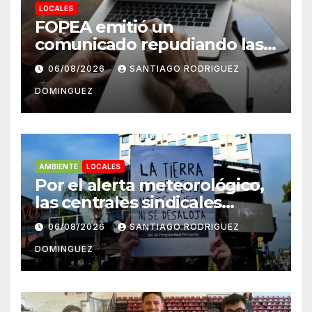
LOCALES
FOPEA emitió un
comunicado repudiando las
cuentas pseudo periodísticas
06/08/2026
SANTIAGO RODRIGUEZ
de Instagram en Mar del
DOMINGUEZ
Plata
AMBIENTE
LOCALES
Por el alerta meteorológico,
las centrales sindicales
suspendieron la convocatoria
06/08/2026
SANTIAGO RODRIGUEZ
contra la Ley de Tierras en
DOMINGUEZ
Mar del Plata