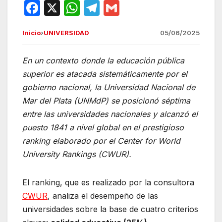
F
X
W
T
G
a
h
el
m
Inicio
›
UNIVERSIDAD
05/06/2025
c
at
e
ail
e
s
gr
En un contexto donde la educación pública
b
A
a
superior es atacada sistemáticamente por el
o
p
m
gobierno nacional, la Universidad Nacional de
o
p
Mar del Plata (UNMdP) se posicionó séptima
entre las universidades nacionales y alcanzó el
k
puesto 1841 a nivel global en el prestigioso
ranking elaborado por el Center for World
University Rankings (CWUR).
El ranking, que es realizado por la consultora
CWUR
, analiza el desempeño de las
universidades sobre la base de cuatro criterios