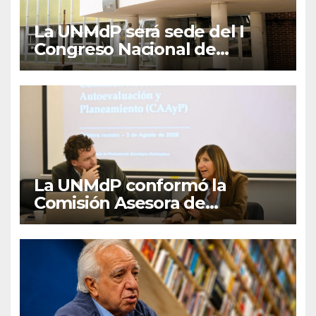
La UNMdP será sede del I
Congreso Nacional de
Lengua Inglesa
La UNMdP conformó la
Comisión Asesora de
Autoevaluación y
Planeamiento