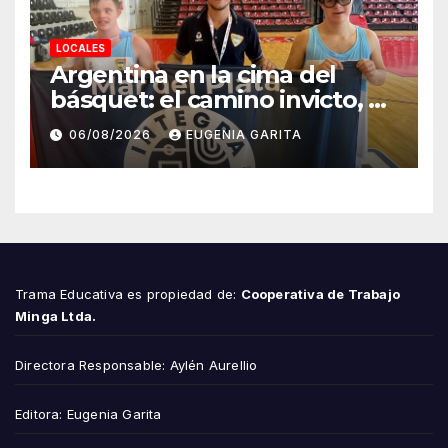
LOCALES
Argentina en la cima del
básquet: el camino invicto, el
esfuerzo familiar y la jugada
06/08/2026
EUGENIA GARITA
que valió un Mundial
Trama Educativa es propiedad de:
Cooperativa de Trabajo
Minga Ltda.
Directora Responsable: Aylén Aurellio
Editora: Eugenia Garita