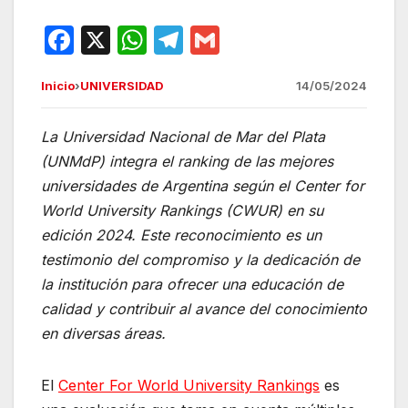
F
X
W
T
G
a
h
el
m
Inicio
›
UNIVERSIDAD
14/05/2024
c
at
e
ail
e
s
gr
La Universidad Nacional de Mar del Plata
b
A
a
(UNMdP) integra el ranking de las mejores
o
p
m
universidades de Argentina según el Center for
o
p
World University Rankings (CWUR) en su
edición 2024. Este reconocimiento es un
k
testimonio del compromiso y la dedicación de
la institución para ofrecer una educación de
calidad y contribuir al avance del conocimiento
en diversas áreas.
El
Center For World University Rankings
es