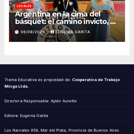
LOCALES
Argentina en la cima del
básquet: el camino invicto, el
esfuerzo familiar y la jugada
06/08/2026
EUGENIA GARITA
que valió un Mundial
Trama Educativa es propiedad de:
Cooperativa de Trabajo
Minga Ltda.
Directora Responsable: Aylén Aurellio
Editora: Eugenia Garita
Los Narvales 958, Mar del Plata, Provincia de Buenos Aires