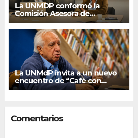
La UNMDP conformó la
Comisión Asesora de
Autoevaluación y
Planeamiento
La UNMdP invita a un nuevo
encuentro de “Café con
graduados/as”
Comentarios