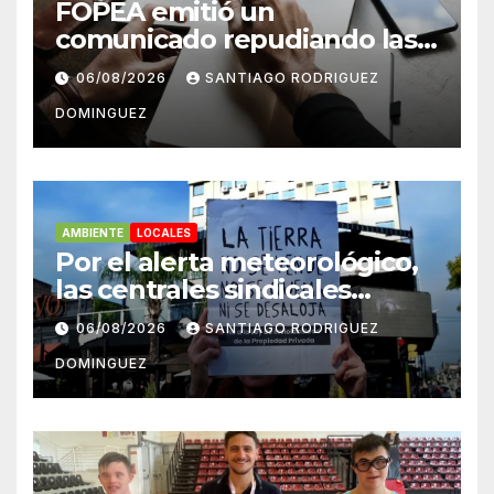
FOPEA emitió un
comunicado repudiando las
cuentas pseudo periodísticas
06/08/2026
SANTIAGO RODRIGUEZ
de Instagram en Mar del
DOMINGUEZ
Plata
AMBIENTE
LOCALES
Por el alerta meteorológico,
las centrales sindicales
suspendieron la convocatoria
06/08/2026
SANTIAGO RODRIGUEZ
contra la Ley de Tierras en
DOMINGUEZ
Mar del Plata