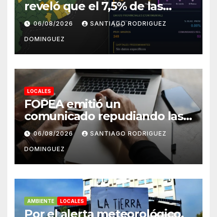
reveló que el 7,5% de las
tierras rurales de Mar del
06/08/2026
SANTIAGO RODRIGUEZ
Plata pertenecen a
DOMINGUEZ
extranjeros
LOCALES
FOPEA emitió un
comunicado repudiando las
cuentas pseudo periodísticas
06/08/2026
SANTIAGO RODRIGUEZ
de Instagram en Mar del
DOMINGUEZ
Plata
AMBIENTE
LOCALES
Por el alerta meteorológico,