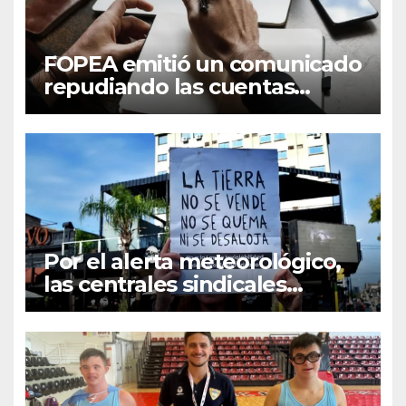
FOPEA emitió un comunicado
repudiando las cuentas
pseudo periodísticas de
Instagram en Mar del Plata
Por el alerta meteorológico,
las centrales sindicales
suspendieron la convocatoria
contra la Ley de Tierras en
Mar del Plata