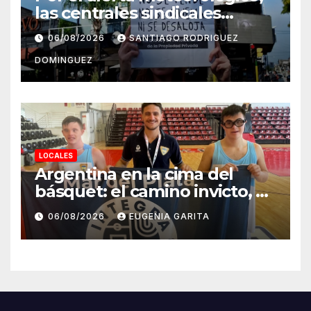
las centrales sindicales
suspendieron la convocatoria
06/08/2026
SANTIAGO RODRIGUEZ
contra la Ley de Tierras en
DOMINGUEZ
Mar del Plata
LOCALES
Argentina en la cima del
básquet: el camino invicto, el
esfuerzo familiar y la jugada
06/08/2026
EUGENIA GARITA
que valió un Mundial