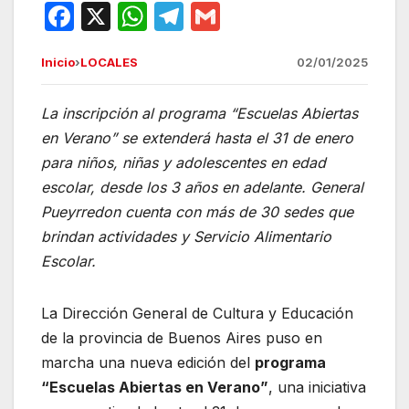
F
X
W
T
G
a
h
el
m
Inicio
›
LOCALES
02/01/2025
c
at
e
ail
e
s
gr
La inscripción al programa “Escuelas Abiertas
b
A
a
en Verano” se extenderá hasta el 31 de enero
o
p
m
para niños, niñas y adolescentes en edad
o
p
escolar, desde los 3 años en adelante. General
Pueyrredon cuenta con más de 30 sedes que
k
brindan actividades y Servicio Alimentario
Escolar.
La Dirección General de Cultura y Educación
de la provincia de Buenos Aires puso en
marcha una nueva edición del
programa
“Escuelas Abiertas en Verano”
, una iniciativa