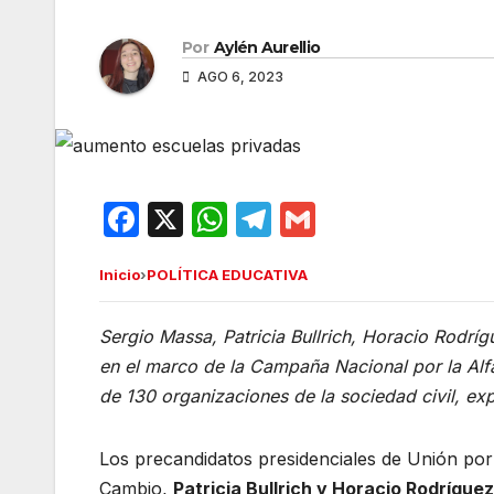
Por
Aylén Aurellio
AGO 6, 2023
F
X
W
T
G
a
h
el
m
Inicio
›
POLÍTICA EDUCATIVA
c
at
e
ail
e
s
gr
Sergio Massa, Patricia Bullrich, Horacio Rodrí
b
A
a
en el marco de la Campaña Nacional por la Alf
o
p
m
de 130 organizaciones de la sociedad civil, ex
o
p
k
Los precandidatos presidenciales de Unión por 
Cambio,
Patricia Bullrich y Horacio Rodrígue