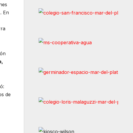
ones
. En
rra
ión
a,
ó:
os de