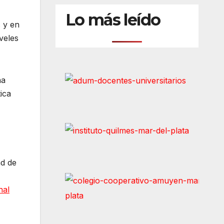
Lo más leído
s y en
veles
na
ica
ad de
nal