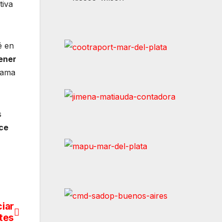
tiva
é en
ener
rama
s
ce
iar
tes