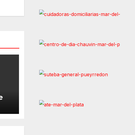
e
ntó
7%
da