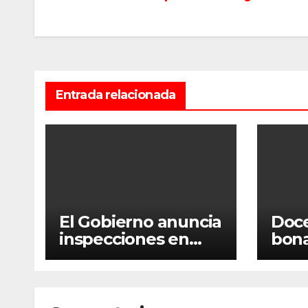
de
entradas
Entrada relacionada
El Gobierno anuncia
Doc
inspecciones en
bon
escuelas por el paro
acep
nacional docente
sala
conv
naci