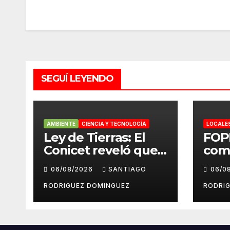
SEGUÍ LEYENDO
AMBIENTE
CIENCIA Y TECNOLOGÍA
LOCALE
Ley de Tierras: El
FOP
Conicet reveló que
com
el 7,5% de las tierras
repu
06/08/2026
SANTIAGO
06/0
rurales de Mar del
cue
Plata pertenecen a
peri
RODRIGUEZ DOMINGUEZ
RODRI
extranjeros
Inst
del 