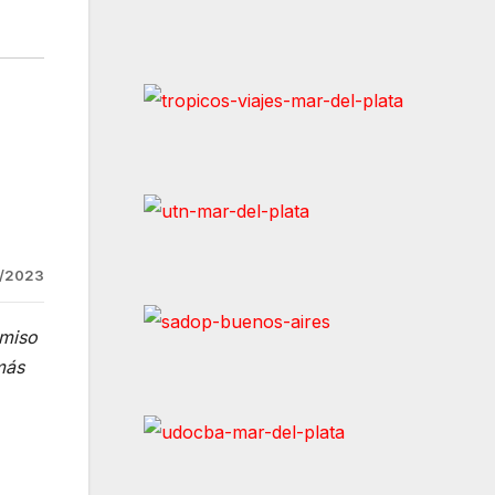
/2023
omiso
más