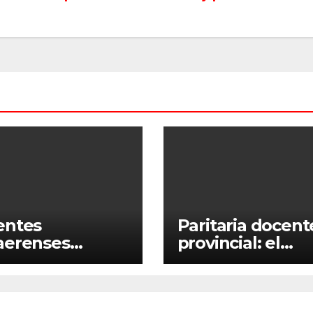
entes
Paritaria docent
aerenses
provincial: el
taron la oferta
Gobierno prese
rial y Suteba
una oferta del 
ocó a un paro
que será evalua
onal
por los gremios