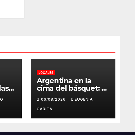
LOCALES
Argentina en la
las
cima del básquet: el
ales
camino invicto, el
GO
06/08/2026
EUGENIA
esfuerzo familiar y
ntra
la jugada que valió
GARITA
s en
un Mundial