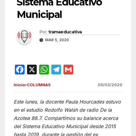
Sistema Educativo
Municipal
Por
tramaeducativa
MAR 5, 2020
F
X
W
T
G
a
h
el
m
Inicio
›
COLUMNAS
05/03/2020
c
at
e
ail
e
s
gr
Este lunes, la docente Paula Hourcades estuvo
b
A
a
en el estudio Rodolfo Walsh de radio De la
o
p
m
Azotea 88.7. Compartimos su balance acerca
o
p
del Sistema Educativo Municipal desde 2015
hasta 2019, durante la gestión del ex